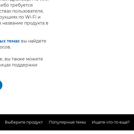
либо требуется
твах пользователя,
рукциях по Wi-Fi и
в название продукта в
ых темах
вы найдете
осов.
ке, вы также можете
ницах поддержки
Выберите продукт
Популярные темы
Ищете что-то еще?