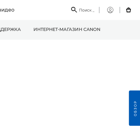
видео

Поиск
_

Мой
Canon
ДЕРЖКА
ИНТЕРНЕТ-МАГАЗИН CANON
ОБЗОР