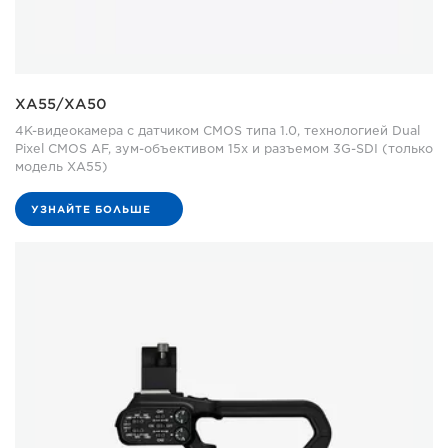
XA55/XA50
4K-видеокамера с датчиком CMOS типа 1.0, технологией Dual
Pixel CMOS AF, зум-объективом 15x и разъемом 3G-SDI (только
модель XA55)
УЗНАЙТЕ БОЛЬШЕ