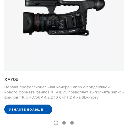
XF705
Первая профессиональная камера Canon с поддержкой
нового формата файлов XF-HEVC позволяет выполнять запись
файлов 4K UHD/50P 4:2:2 10 бит HDR на SD-карту
УЗНАЙТЕ БОЛЬШЕ