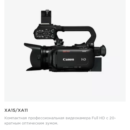
XA15/XA11
Компактная профессиональная видеокамера Full HD с 20-
кратным оптическим зумом.