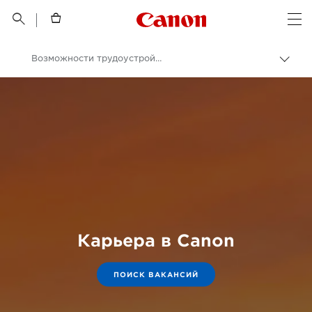
Canon Logo, back t


Op
Возможности трудоустройства в компании Canon
Пере
цепо
Canon
Карьера в Canon
ПОИСК ВАКАНСИЙ