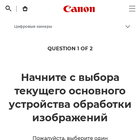
Canon Logo, back t


Op
Цифровые камеры
Пере
Canon
QUESTION 1 OF 2
Начните с выбора
текущего основного
устройства обработки
изображений
Пожалуйста, выберите один