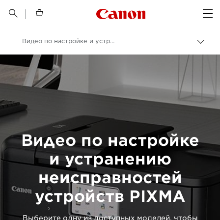
Canon Logo, back t


Op
Видео по настройке и устранению неисправностей
Пере
цепо
Canon
Онлайн-поддержка по потребительской продукции
Видео по настройке
и устранению
неисправностей
устройств PIXMA
Выберите одну из доступных моделей, чтобы