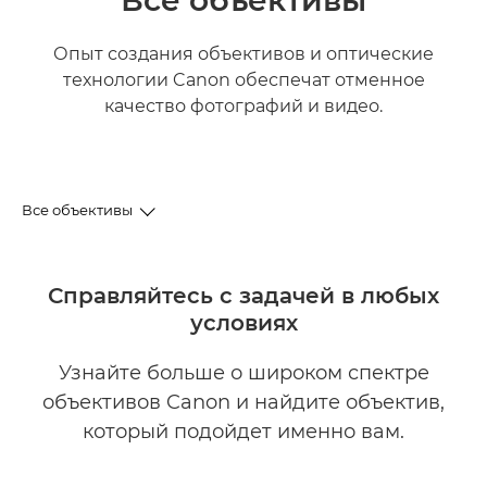
Опыт создания объективов и оптические
технологии Canon обеспечат отменное
качество фотографий и видео.
Все объективы
Модельный ряд объективов
Справляйтесь с задачей в любых
условиях
Объективы и аксессуары
Узнайте больше о широком спектре
Нужна помощь в поиске объектива?
объективов Canon и найдите объектив,
Вам также могут быть интересны...
который подойдет именно вам.