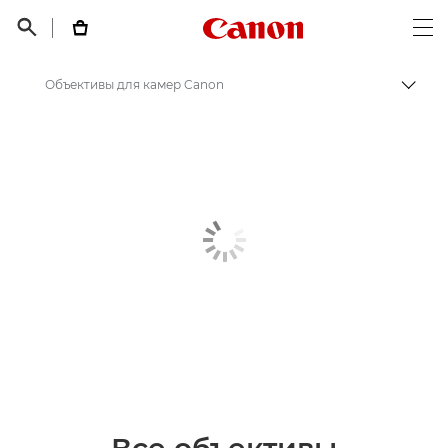
Canon Logo, back t


Op
Объективы для камер Canon
Пере
Canon
Все объективы