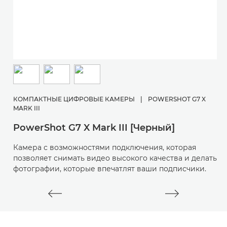
С
R
КОМПАКТНЫЕ ЦИФРОВЫЕ КАМЕРЫ
|
POWERSHOT G7 X
MARK III
К
к
PowerShot G7 X Mark III [Черный]
в
д
Камера с возможностями подключения, которая
позволяет снимать видео высокого качества и делать
фотографии, которые впечатлят ваши подписчики.