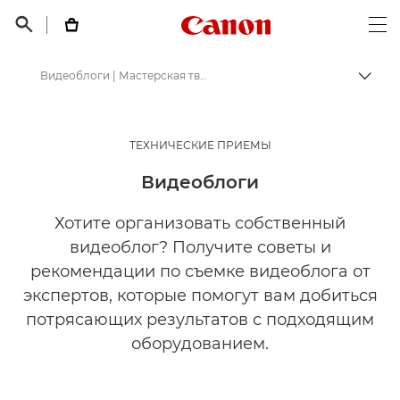
Canon Logo, back t


Op
Видеоблоги | Мастерская творчества
Пере
Canon
Мастерская творчества | Советы по фотографии и печати и руководства для покупателей
ТЕХНИЧЕСКИЕ ПРИЕМЫ
Советы и технические приемы
Видеоблоги
Хотите организовать собственный
видеоблог? Получите советы и
рекомендации по съемке видеоблога от
экспертов, которые помогут вам добиться
потрясающих результатов с подходящим
оборудованием.