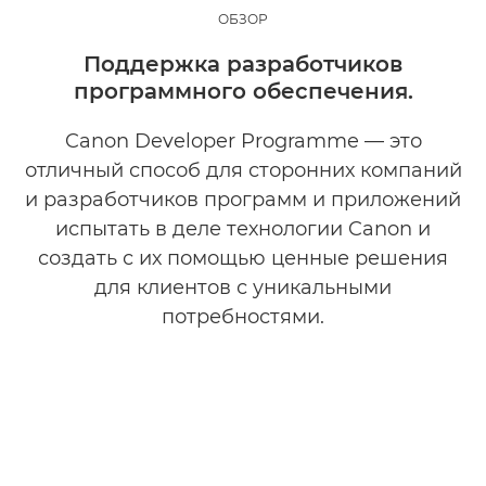
ОБЗОР
Партнерство с нами
Поддержка разработчиков
программного обеспечения.
Работайте с нашими партнерами
Canon Developer Programme — это
Уже являетесь партнером?
отличный способ для сторонних компаний
и разработчиков программ и приложений
Разработки с Canon
испытать в деле технологии Canon и
создать с их помощью ценные решения
для клиентов с уникальными
потребностями.