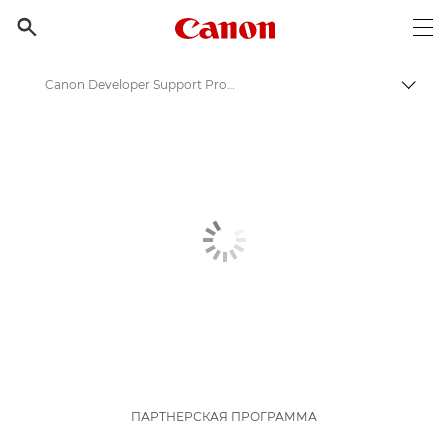
Canon Logo, back to h

Op
Canon Developer Support Programme | Партнерская программа Canon
Пере
Canon
ПАРТНЕРСКАЯ ПРОГРАММА