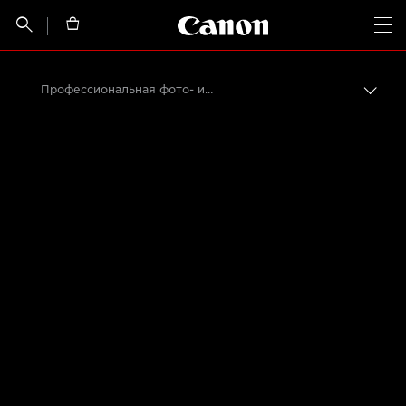
Canon Logo, back t


Op
Профессиональная фото- и видеосъемка
Пере
цепо
Canon