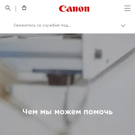
Canon Logo, back t


Op
Свяжитесь со службой поддержки
Пере
Canon
Онлайн-поддержка по потребительской продукции
Онлайн-поддержка по потребительской продукции
Чем мы можем помочь