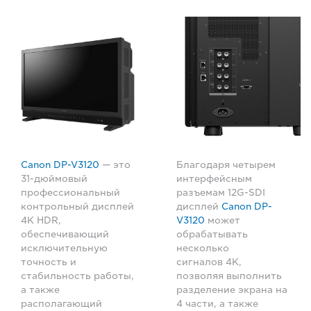
Canon DP-V3120
— это
Благодаря четырем
31-дюймовый
интерфейсным
профессиональный
разъемам 12G-SDI
контрольный дисплей
дисплей
Canon DP-
4K HDR,
V3120
может
обеспечивающий
обрабатывать
исключительную
несколько
точность и
сигналов 4K,
стабильность работы,
позволяя выполнить
а также
разделение экрана на
располагающий
4 части, а также