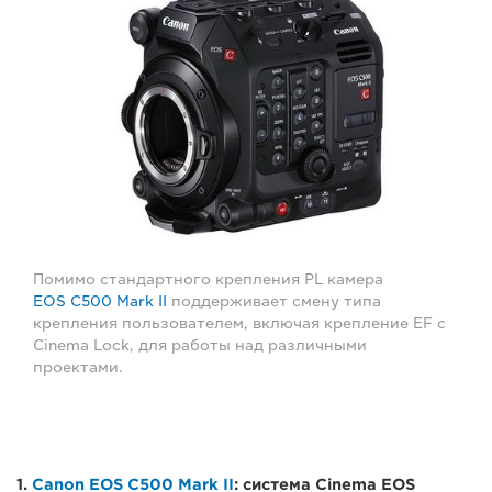
Помимо стандартного крепления PL камера
EOS C500 Mark II
поддерживает смену типа
крепления пользователем, включая крепление EF с
Cinema Lock, для работы над различными
проектами.
1.
Canon EOS C500 Mark II
: система Cinema EOS