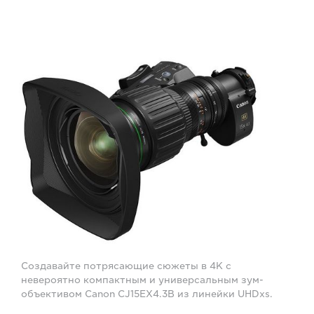
Создавайте потрясающие сюжеты в 4K с
невероятно компактным и универсальным зум-
объективом Canon CJ15EX4.3B из линейки UHDxs.