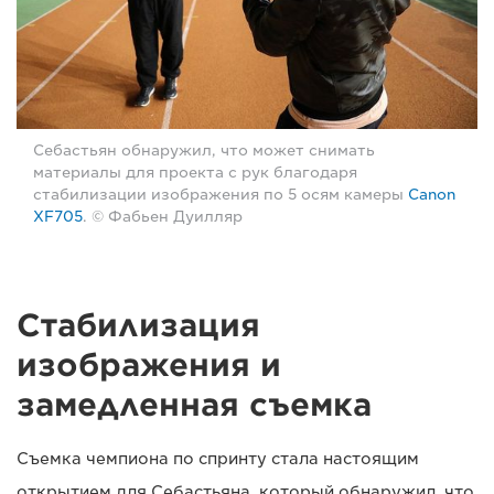
Себастьян обнаружил, что может снимать
материалы для проекта с рук благодаря
стабилизации изображения по 5 осям камеры
Canon
XF705
. © Фабьен Дуилляр
Стабилизация
изображения и
замедленная съемка
Съемка чемпиона по спринту стала настоящим
открытием для Себастьяна, который обнаружил, что