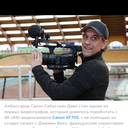
Амбассадор Canon Себастьян Дево стал одним из
первых видеографов, которым довелось поработать с
4K UHD-видеокамерой
Canon XF705
; с ее помощью он
создал сюжет с Джимми Вико, французским спринтером