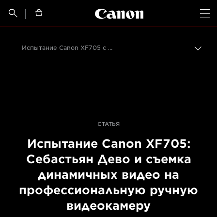
Canon Logo, back t


Op
Испытание Canon XF705 с Себастьяном Дево
Пере
цепо
Canon
Профессиональная фото- и видеосъемка
Истории от профессионалов: вдохновляющие идеи для печати, а также фото- и видеосъемки
СТАТЬЯ
Испытание Canon XF705:
Себастьян Дево и съемка
динамичных видео на
профессиональную ручную
видеокамеру