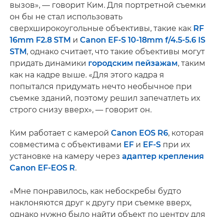
вызов», — говорит Ким. Для портретной съемки
он бы не стал использовать
сверхширокоугольные объективы, такие как
RF
16mm F2.8 STM
и
Canon EF-S 10-18mm f/4.5-5.6 IS
STM
, однако считает, что такие объективы могут
придать динамики
городским пейзажам
, таким
как на кадре выше. «Для этого кадра я
попытался придумать нечто необычное при
съемке зданий, поэтому решил запечатлеть их
строго снизу вверх», — говорит он.
Ким работает с камерой
Canon EOS R6
, которая
совместима с объективами
EF
и
EF-S
при их
установке на камеру через
адаптер крепления
Canon EF-EOS R
.
«Мне понравилось, как небоскребы будто
наклоняются друг к другу при съемке вверх,
однако нужно было найти объект по центру для