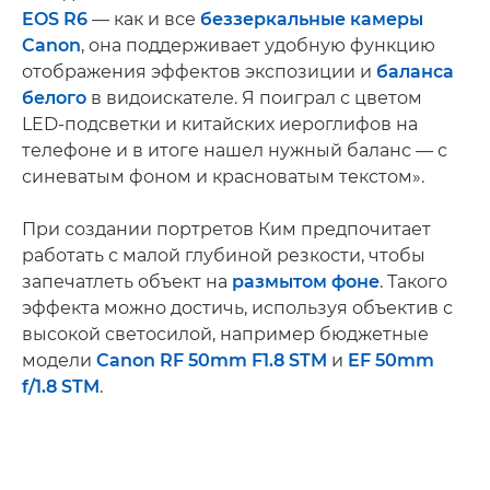
EOS R6
— как и все
беззеркальные камеры
Canon
, она поддерживает удобную функцию
отображения эффектов экспозиции и
баланса
белого
в видоискателе. Я поиграл с цветом
LED-подсветки и китайских иероглифов на
телефоне и в итоге нашел нужный баланс — с
синеватым фоном и красноватым текстом».
При создании портретов Ким предпочитает
работать с малой глубиной резкости, чтобы
запечатлеть объект на
размытом фоне
. Такого
эффекта можно достичь, используя объектив с
высокой светосилой, например бюджетные
модели
Canon RF 50mm F1.8 STM
и
EF 50mm
f/1.8 STM
.