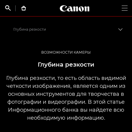
Canon Logo, back t


Op
Глубина резкости
Пере
Canon
Профессиональная фото- и видеосъемка
ВОЗМОЖНОСТИ КАМЕРЫ
Информационный банк: информационный ресурс для фотографов
Глубина резкости
Глубина резкости, то есть область видимой
четкости изображения, является одним из
основных инструментов для творчества в
фотографии и видеографии. В этой статье
Информационного банка вы найдете всю
необходимую информацию.