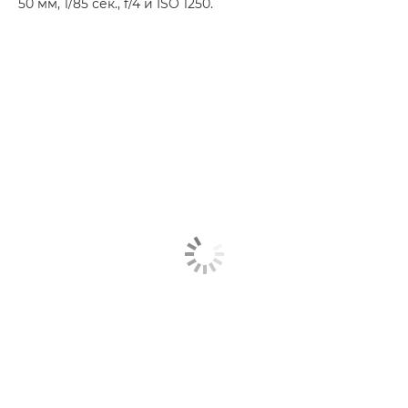
50 мм, 1/85 сек., f/4 и ISO 1250.