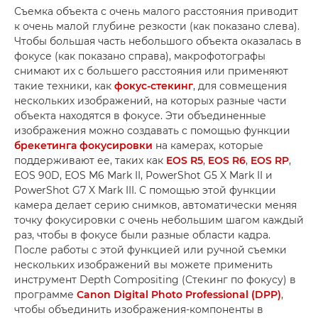
Съемка объекта с очень малого расстояния приводит
к очень малой глубине резкости (как показано слева).
Чтобы большая часть небольшого объекта оказалась в
фокусе (как показано справа), макрофотографы
снимают их с большего расстояния или применяют
такие техники, как
фокус-стекинг
, для совмещения
нескольких изображений, на которых разные части
объекта находятся в фокусе. Эти объединенные
изображения можно создавать с помощью функции
брекетинга фокусировки
на камерах, которые
поддерживают ее, таких как
EOS R5
,
EOS R6
,
EOS RP
,
EOS 90D, EOS M6 Mark II, PowerShot G5 X Mark II и
PowerShot G7 X Mark III. С помощью этой функции
камера делает серию снимков, автоматически меняя
точку фокусировки с очень небольшим шагом каждый
раз, чтобы в фокусе были разные области кадра.
После работы с этой функцией или ручной съемки
нескольких изображений вы можете применить
инструмент Depth Compositing (Стекинг по фокусу) в
программе
Canon Digital Photo Professional (DPP)
,
чтобы объединить изображения-компоненты в