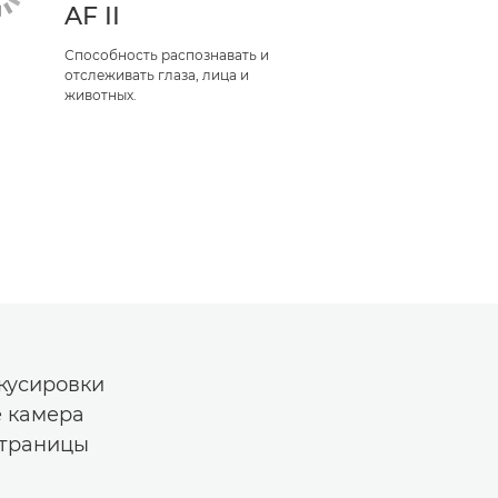
AF II
Способность распознавать и
отслеживать глаза, лица и
животных.
кусировки
е камера
страницы