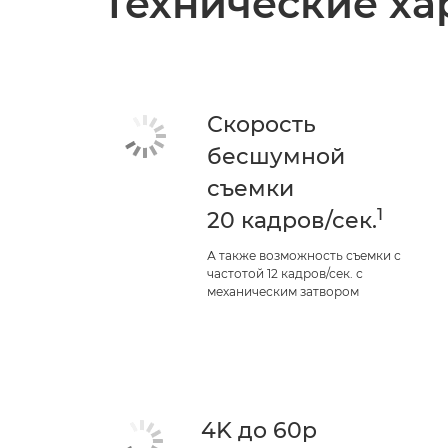
Технические ха
Скорость
бесшумной
съемки
1
20 кадров/сек.
А также возможность съемки с
частотой 12 кадров/сек. с
механическим затвором
4K до 60p