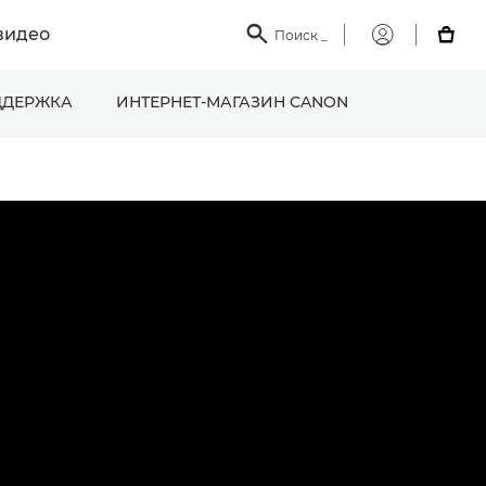
видео

Поиск
_

Мой
Canon
ДЕРЖКА
ИНТЕРНЕТ-МАГАЗИН CANON