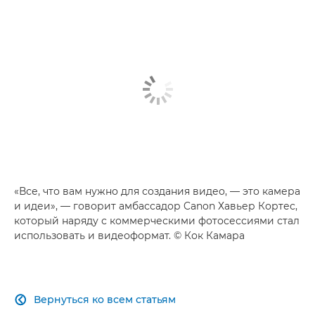
Видеография в мире моды
Создание истории о моде
Развеиваем мифы о создании видео
«Все, что вам нужно для создания видео, — это камера
и идеи», — говорит амбассадор Canon Хавьер Кортес,
который наряду с коммерческими фотосессиями стал
использовать и видеоформат. © Кок Камара
Вернуться ко всем статьям
