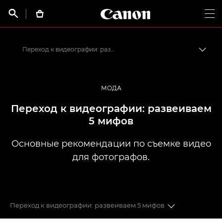
Canon Logo, back t


Op
Переход к видеографии: развеиваем 5 мифов
Пере
Canon
Профессиональная фото- и видеосъемка
МОДА
Истории от профессионалов: вдохновляющие идеи для печати, а также фото- и видеосъемки
Переход к видеографии: развеиваем
5 мифов
Основные рекомендации по съемке видео
для фотографов.
Переход к видеографии: развеиваем 5 мифов