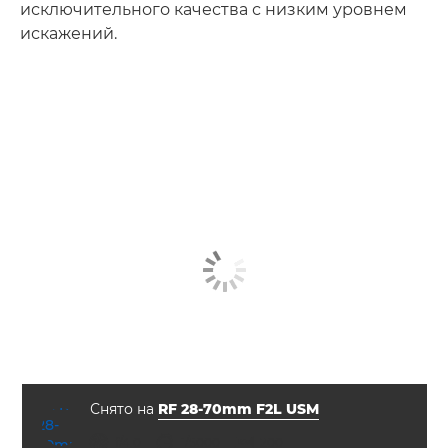
исключительного качества с низким уровнем
искажений.
Снято на
RF 28-70mm F2L USM
диафрагма
выдержка
ISO



f/4.0
1/5000
200