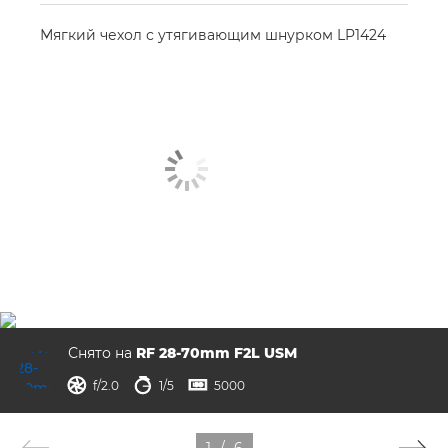
Мягкий чехол с утягивающим шнурком LP1424
Снято на
RF 28-70mm F2L USM
диафрагма
выдержка
ISO



f/2.0
1/5
5000
1
/
6