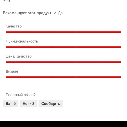
Рекомендует этот продукт
✔
Да
Качество
Качество,
5
Функциональность
из
Функциональность,
5
5
Цена/Качество
из
Цена/
5
Качество,
Дизайн
5
Дизайн,
из
5
5
из
Полезный обзор?
5
Да ·
5
Нет ·
2
Сообщить