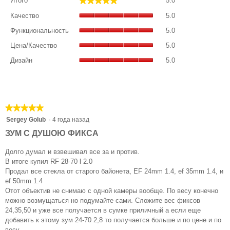
★★★★★
★★★★★
Итого
5.0
общая
Качество,
оценка:
Качество
5.0
общая
5
Функциональност
оценка:
Функциональность
5.0
из
общая
5
Цена/
5.
оценка:
Цена/Качество
5.0
из
Качество,
5
Дизайн,
5.
общая
Дизайн
5.0
из
общая
оценка:
5.
оценка:
5
5
из
из
5.
5.
★★★★★
★★★★★
5
Sergey Golub
·
4 года назад
из
ЗУМ С ДУШОЮ ФИКСА
5
звезд.
Долго думал и взвешивал все за и против.
В итоге купил RF 28-70 l 2.0
Продал все стекла от старого байонета, EF 24mm 1.4, ef 35mm 1.4, и
ef 50mm 1.4
Отот объектив не снимаю с одной камеры вообще. По весу конечно
можно возмущаться но подумайте сами. Сложите вес фиксов
24,35,50 и уже все получается в сумке приличный а если еще
добавить к этому зум 24-70 2,8 то получается больше и по цене и по
весу.