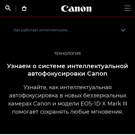
Canon Logo, back t


Op
Как работает интеллектуальная автофокусировка
Пере
Canon
Профессиональная фото- и видеосъемка
ТЕХНОЛОГИЯ
Истории от профессионалов: вдохновляющие идеи для печати, а также фото- и видеосъемки
Узнаем о системе интеллектуальной
автофокусировки Canon
Узнайте, как интеллектуальная
автофокусировка в новых беззеркальных
камерах Canon и модели EOS-1D X Mark III
помогает сохранять любые мгновения.