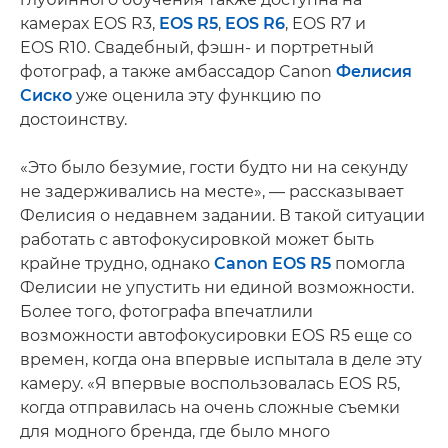
камерах EOS R3,
EOS R5
,
EOS R6
, EOS R7 и
EOS R10. Свадебный, фэшн- и портретный
фотограф, а также амбассадор Canon
Фелисия
Сиско
уже оценила эту функцию по
достоинству.
«Это было безумие, гости будто ни на секунду
не задерживались на месте», — рассказывает
Фелисия о недавнем задании. В такой ситуации
работать с автофокусировкой может быть
крайне трудно, однако
Canon EOS R5
помогла
Фелисии не упустить ни единой возможности.
Более того, фотографа впечатлили
возможности автофокусировки EOS R5 еще со
времен, когда она впервые испытала в деле эту
камеру. «Я впервые воспользовалась EOS R5,
когда отправилась на очень сложные съемки
для модного бренда, где было много