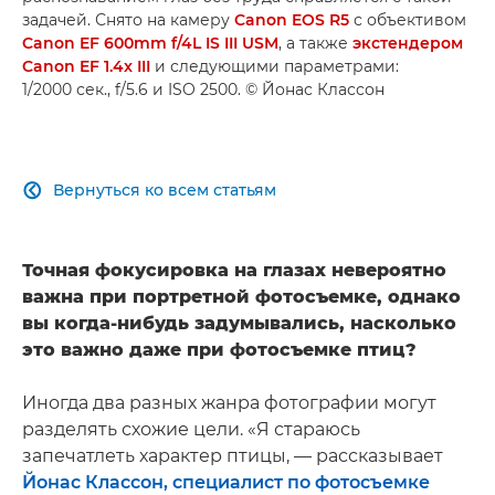
задачей. Снято на камеру
Canon EOS R5
с объективом
Canon EF 600mm f/4L IS III USM
, а также
экстендером
Canon EF 1.4x III
и следующими параметрами:
1/2000 сек., f/5.6 и ISO 2500. © Йонас Классон
Вернуться ко всем статьям

Точная фокусировка на глазах невероятно
важна при портретной фотосъемке, однако
вы когда-нибудь задумывались, насколько
это важно даже при фотосъемке птиц?
Иногда два разных жанра фотографии могут
разделять схожие цели. «Я стараюсь
запечатлеть характер птицы, — рассказывает
Йонас Классон, специалист по фотосъемке