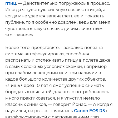
птиц
. — Действительно погружаюсь в процесс.
Иногда я чувствую сильную связь с птицей, а
когда мне удается запечатлеть ее и показать
публике, то я особенно доволен, ведь для меня
чувствовать такую связь с диким животным —
это главное».
Более того, представьте, насколько полезна
система автофокусировки, способная
распознать и отслеживать птицу в полете даже
в самых сложных условиях съемки, например
при слабом освещении или при наличии в
кадре большого количества других объектов.
«Лишь через 10 лет я смог успешно снимать
бородатых неясытей; для этого потребовалось
много практиковаться, и я упустил немало
классных снимков, — говорит Йонас. — А когда я
научился, на рынке появилась
Canon EOS R5
с
автофокусировкой с распознаванием глаз.