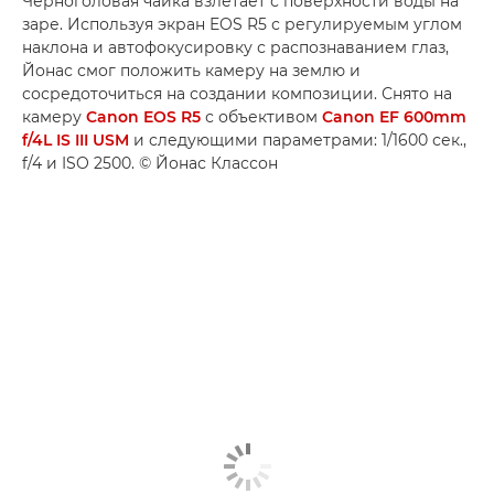
Черноголовая чайка взлетает с поверхности воды на
заре. Используя экран EOS R5 с регулируемым углом
наклона и автофокусировку с распознаванием глаз,
Йонас смог положить камеру на землю и
сосредоточиться на создании композиции. Снято на
камеру
Canon EOS R5
с объективом
Canon EF 600mm
f/4L IS III USM
и следующими параметрами: 1/1600 сек.,
f/4 и ISO 2500. © Йонас Классон