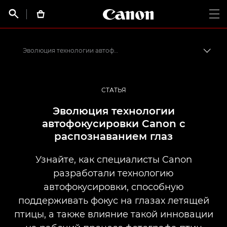
Canon Logo, back t


Op
Эволюция технологии автофокусировки с распознаванием глаз животных
Пере
Canon
Профессиональная фото- и видеосъемка
СТАТЬЯ
Истории от профессионалов: вдохновляющие идеи для печати, а также фото- и видеосъемки
Эволюция технологии
автофокусировки Canon с
распознаванием глаз
Узнайте, как специалисты Canon
разработали технологию
автофокусировки, способную
поддерживать фокус на глазах летящей
птицы, а также влияние такой инновации