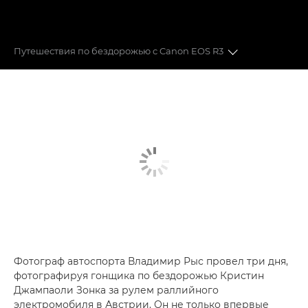
Путешествия по бездорожью с Canon EOS R3
Гонки по бездорожью
Супертелеобъективы
Автофокусировка с управлением движением глаза
Фотограф автоспорта Владимир Рыс провел три дня,
фотографируя гонщика по бездорожью Кристин
Джампаоли Зонка за рулем раллийного
электромобиля в Австрии. Он не только впервые