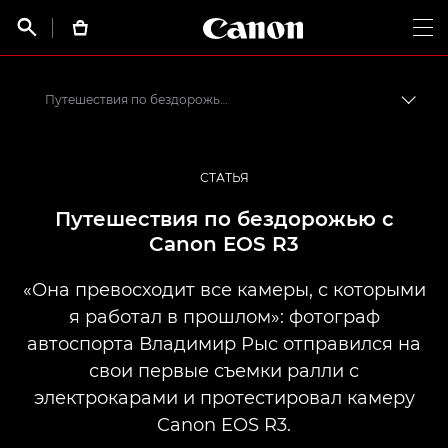
Canon Logo, back t


Op
Путешествия по бездорожью с EOS R3
Пере
Canon
Профессиональная фото- и видеосъемка
СТАТЬЯ
Истории от профессионалов: вдохновляющие идеи для печати, а также фото- и видеосъемки
Путешествия по бездорожью с
Canon EOS R3
«Она превосходит все камеры, с которыми
я работал в прошлом»: фотограф
автоспорта Владимир Рыс отправился на
свои первые съемки ралли с
электрокарами и протестировал камеру
Canon EOS R3.