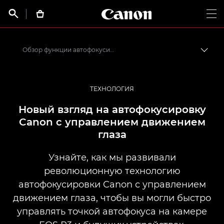
Canon Logo, back t


Op
Обзор функции автофокусировки с управлением движением глаза
Пере
Canon
Профессиональная фото- и видеосъемка
ТЕХНОЛОГИЯ
Истории от профессионалов: вдохновляющие идеи для печати, а также фото- и видеосъемки
Новый взгляд на автофокусировку
Canon с управлением движением
глаза
Узнайте, как мы развивали
революционную технологию
автофокусировки Canon с управлением
движением глаза, чтобы вы могли быстро
управлять точкой автофокуса на камере