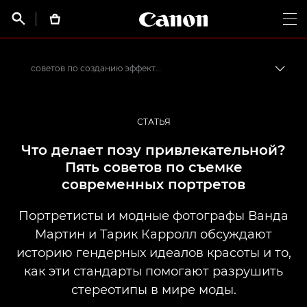
Canon Logo, back t


Op
советов по созданию эффектных портретов
Пере
Canon
Профессиональная фото- и видеосъемка
СТАТЬЯ
Истории от профессионалов: вдохновляющие идеи для печати, а также фото- и видеосъемки
Что делает позу привлекательной?
Пять советов по съемке
современных портретов
Портретисты и модные фотографы Ванда
Мартин и Тарик Карролл обсуждают
историю гендерных идеалов красоты и то,
как эти стандарты помогают разрушить
стереотипы в мире моды.