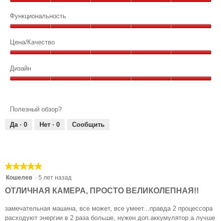
Качество,
5
Функциональность
из
Функциональность,
5
5
Цена/Качество
из
Цена/
5
Качество,
Дизайн
5
Дизайн,
из
5
5
из
Полезный обзор?
5
Да ·
0
Нет ·
0
Сообщить
★★★★★
★★★★★
5
Кошелев
·
5 лет назад
из
ОТЛИЧНАЯ КАМЕРА, ПРОСТО ВЕЛИКОЛЕПНАЯ!!
5
звезд.
замечательная машина, все может, все умеет...правда 2 процессора
расходуют энергии в 2 раза больше, нужен доп.аккумулятор а лучше