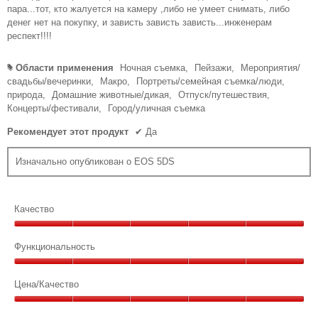
пара...тот, кто жалуется на камеру ,либо не умеет снимать, либо
денег нет на покупку, и зависть зависть зависть...инженерам
респект!!!!
Области применения
Ночная съемка,
Пейзажи,
Мероприятия/
#
свадьбы/вечеринки,
Макро,
Портреты/семейная съемка/люди,
природа,
Домашние животные/дикая,
Отпуск/путешествия,
Концерты/фестивали,
Город/уличная съемка
Рекомендует этот продукт
✔
Да
Изначально опубликован о EOS 5DS
Качество
Качество,
5
Функциональность
из
Функциональность,
5
5
Цена/Качество
из
Цена/
5