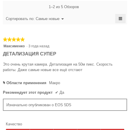
5
из
из
1–2 из 5 Обзоров
5.
5.
≡
Меню
Сортировать по:
Самые новые
▼
Есл
наж
на
эту
★★★★★
★★★★★
кноп
сод
5
Максименко
·
3 года назад
обн
из
ДЕТАЛИЗАЦИЯ СУПЕР
5
звезд.
Это очень крутая камера. Детализация на 50м пикс. Скорость
работы. Даже самые новые все ещё отстают
Области применения
Макро
#
Рекомендует этот продукт
✔
Да
Изначально опубликован о EOS 5DS
Качество