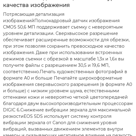
качества изображения
Потрясающая детализация
изображенийПолнокадровый датчик изображения
CMOS 50,6 МП поддерживает съемку с невероятным
уровнем детализации. Сверхвысокое разрешение
обеспечивает расширенные возможности для обрезки,
при этом позволяя сохранить превосходное качество
изображения. Даже при использовании встроенных
режимов съемки с обрезкой в масштабе 1,3x и 1,6x вы
получите файлы с разрешением 30,5 и 19,6 МП,
соответственно.Печать художественных фотографий в
формате A0 и больше Печатайте широкоформатные
изображения сверхвысокого разрешения (в формате A0
и больше) с низким уровнем шума, естественными
оттенками кожи и невероятно четкой цветопередачей
благодаря двум высокопроизводительным процессорам
DIGIC 6.Снижение вибрации зеркала для максимальной
резкостиEOS 5DS использует систему контроля
вибрации зеркала от Canon для снижения уровня
вибраций, вызванных движением элементов внутри
камеры и оказывающих негативное влияние на резкость