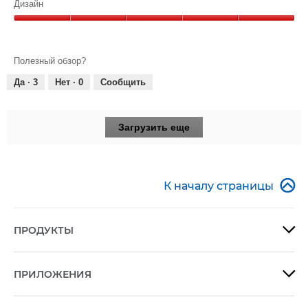
Качество,
Дизайн
5
Дизайн,
из
5
5
из
Полезный обзор?
5
Да ·
3
Нет ·
0
Сообщить
Загрузить еще

К началу страницы
ПРОДУКТЫ

ПРИЛОЖЕНИЯ
