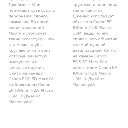
крупных планов лица,
Джеймс. — Они
таких как этот,
понимают суть своего
Джеймс использует
персонажа, своего
объектив Canon EF
гиммика». Во время
100mm f/2.8 Macro
своих появлений
USM, ведь, по его
Марти использует
словам, это объектив
такие аксессуары, как
с самой лучшей
эта маска, шуба,
детализацией. Снято
круглые очки и зонт,
на камеру Canon
который зачастую
EOS 5D Mark IV с
выступает и в
объективом Canon EF
качестве оружия.
100mm f/2.8 Macro
Снято на камеру
USM. © Джеймс
Canon EOS 5D Mark IV
Масселуайт
с объективом Canon
EF 100mm f/2.8 Macro
USM. © Джеймс
Масселуайт