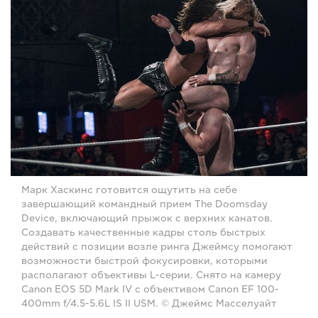
Марк Хаскинс готовится ощутить на себе
завершающий командный прием The Doomsday
Device, включающий прыжок с верхних канатов.
Создавать качественные кадры столь быстрых
действий с позиции возле ринга Джеймсу помогают
возможности быстрой фокусировки, которыми
располагают объективы L-серии. Снято на камеру
Canon EOS 5D Mark IV с объективом Canon EF 100-
400mm f/4.5-5.6L IS II USM. © Джеймс Масселуайт