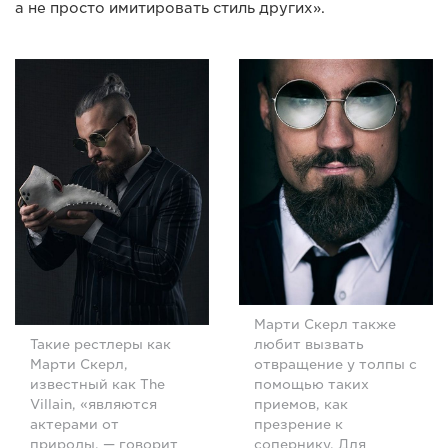
а не просто имитировать стиль других».
Марти Скерл также
любит вызвать
Такие рестлеры как
отвращение у толпы с
Марти Скерл,
помощью таких
известный как The
приемов, как
Villain, «являются
презрение к
актерами от
сопернику. Для
природы, — говорит