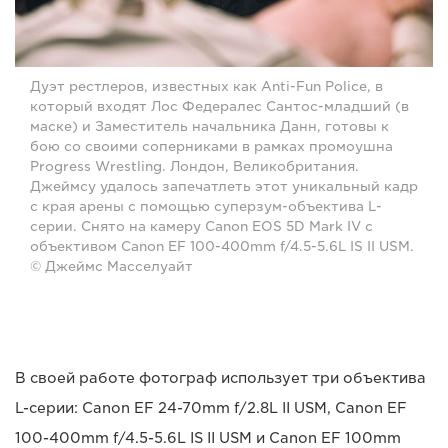
Дуэт рестлеров, известных как Anti-Fun Police, в
который входят Лос Федералес Сантос-младший (в
маске) и Заместитель начальника Данн, готовы к
бою со своими соперниками в рамках промоушна
Progress Wrestling. Лондон, Великобритания.
Джеймсу удалось запечатлеть этот уникальный кадр
с края арены с помощью суперзум-объектива L-
серии. Снято на камеру Canon EOS 5D Mark IV с
объективом Canon EF 100-400mm f/4.5-5.6L IS II USM.
© Джеймс Масселуайт
В своей работе фотограф использует три объектива
L-серии: Canon EF 24-70mm f/2.8L II USM, Canon EF
100-400mm f/4.5-5.6L IS II USM и Canon EF 100mm