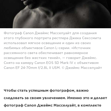
Фотограф Canon Джеймс Масселуайт для создания
этого глубокого портрета рестлера Джека Секссмита
использовал мягкое освещение и один из своих
любимых объективов Canon L-серии. «Источник
рассеянного света обеспечивает равномерное
освещение без жестких теней», — говорит Джеймс.
Снято на камеру Canon EOS 5D Mark IV с объективом
Canon EF 24-70mm f/2.8L II USM. © Джеймс Масселуайт
Чтобы стать успешным фотографом, важно
следовать за своим увлечением. Именно это и делает
фотограф Canon Джеймс Масселуайт, в комплекте