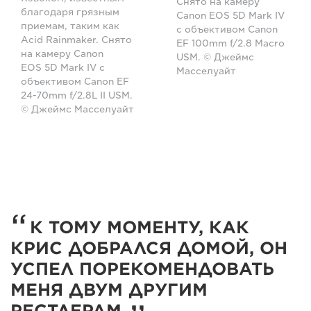
Снято на камеру
благодаря грязным
Canon EOS 5D Mark IV
приемам, таким как
с объективом Canon
Acid Rainmaker. Снято
EF 100mm f/2.8 Macro
на камеру Canon
USM. © Джеймс
EOS 5D Mark IV с
Масселуайт
объективом Canon EF
24-70mm f/2.8L II USM.
© Джеймс Масселуайт
К ТОМУ МОМЕНТУ, КАК
КРИС ДОБРАЛСЯ ДОМОЙ, ОН
УСПЕЛ ПОРЕКОМЕНДОВАТЬ
МЕНЯ ДВУМ ДРУГИМ
РЕСТЛЕРАМ.