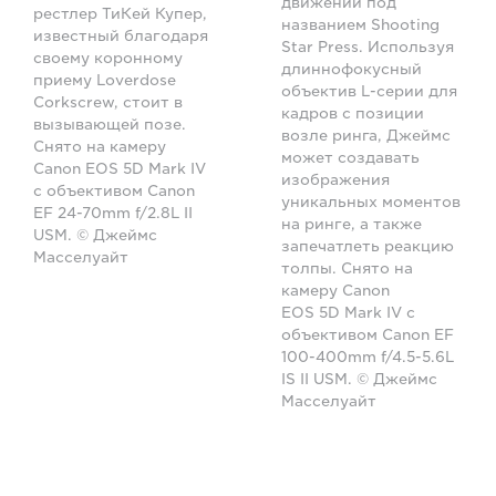
движении под
рестлер ТиКей Купер,
названием Shooting
известный благодаря
Star Press. Используя
своему коронному
длиннофокусный
приему Loverdose
объектив L-серии для
Corkscrew, стоит в
кадров с позиции
вызывающей позе.
возле ринга, Джеймс
Снято на камеру
может создавать
Canon EOS 5D Mark IV
изображения
с объективом Canon
уникальных моментов
EF 24-70mm f/2.8L II
на ринге, а также
USM. © Джеймс
запечатлеть реакцию
Масселуайт
толпы. Снято на
камеру Canon
EOS 5D Mark IV с
объективом Canon EF
100-400mm f/4.5-5.6L
IS II USM. © Джеймс
Масселуайт