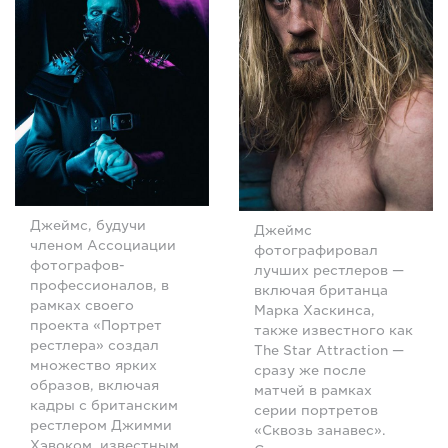
Джеймс, будучи
Джеймс
членом Ассоциации
фотографировал
фотографов-
лучших рестлеров —
профессионалов, в
включая британца
рамках своего
Марка Хаскинса,
проекта «Портрет
также известного как
рестлера» создал
The Star Attraction —
множество ярких
сразу же после
образов, включая
матчей в рамках
кадры с британским
серии портретов
рестлером Джимми
«Сквозь занавес».
Хэвоком, известным