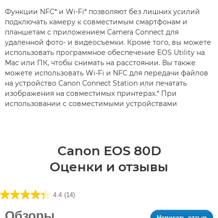
Функции NFC* и Wi-Fi* позволяют без лишних усилий
подключать камеру к совместимым смартфонам и
планшетам с приложением Camera Connect для
удаленной фото- и видеосъемки. Кроме того, вы можете
использовать программное обеспечение EOS Utility на
Mac или ПК, чтобы снимать на расстоянии. Вы также
можете использовать Wi-Fi и NFC для передачи файлов
на устройство Canon Connect Station или печатать
изображения на совместимых принтерах.* При
использовании с совместимыми устройствами
Canon EOS 80D
Оценки и отзывы
4.4
(14)
4.4
из5
Обзоры
Написать отзыв
.