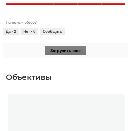
4
Дизайн,
из
5
5
из
Полезный обзор?
5
Да ·
2
Нет ·
0
Сообщить
Загрузить еще
Объективы