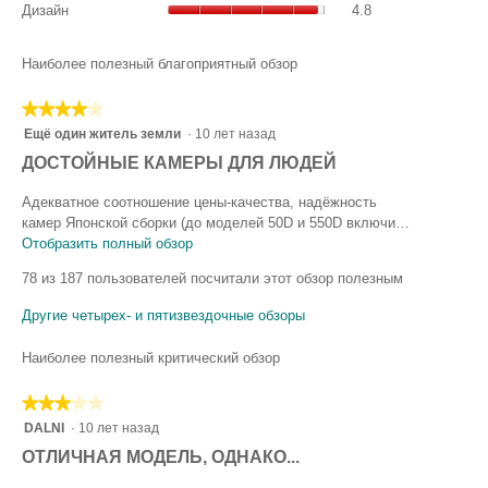
5.
общая
Дизайн
4.8
из
общая
оценка:
5.
оценка:
4.1
4.8
Наиболее полезный благоприятный обзор
из
из
5.
5.
★★★★★
★★★★★
4
Ещё один житель земли
·
10 лет назад
из
О
ДОСТОЙНЫЕ КАМЕРЫ ДЛЯ ЛЮДЕЙ
5
т
звезд.
Адекватное соотношение цены-качества, надёжность
з
камер Японской сборки (до моделей 50D и 550D включи…
ы
Отобразить полный обзор
Э
т
в
78 из 187 пользователей посчитали этот обзор полезным
о
о
д
Другие четырех- и пятизвездочные обзоры
с
е
т
й
Наиболее полезный критический обзор
с
а
т
в
★★★★★
★★★★★
в
и
3
DALNI
·
10 лет назад
и
из
л
е
О
ОТЛИЧНАЯ МОДЕЛЬ, ОДНАКО...
5
п
(
т
звезд.