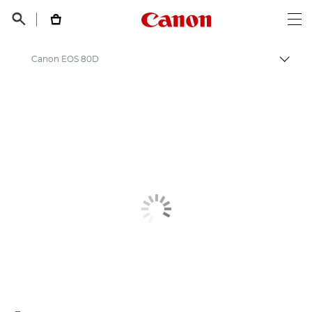
Canon Logo, back t


Op
Canon EOS 80D
Пере
Canon