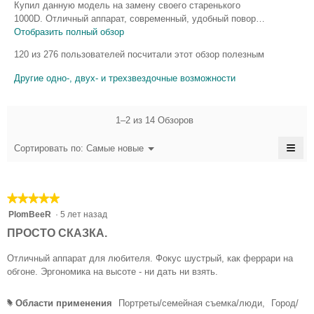
р
Купил данную модель на замену своего старенького
а
з
и
1000D. Отличный аппарат, современный, удобный повор…
)
в
ы
Отобразить полный обзор
Э
Е
е
т
в
120 из 276 пользователей посчитали этот обзор полезным
д
о
щ
о
е
д
ё
Другие одно-, двух- и трехзвездочные возможности
с
т
е
о
к
т
й
о
д
с
а
1–2 из 14 Обзоров
т
т
и
в
к
в
н
≡
и
Меню
Сортировать по:
Самые новые
р
▼
и
ж
Есл
ы
л
е
наж
т
и
п
на
(
и
эту
р
т
а
★★★★★
★★★★★
кноп
ю
и
сод
е
5
)
PlomBeeR
·
5 лет назад
м
в
обн
из
л
о
D
е
ПРОСТО СКАЗКА.
5
д
ь
д
A
звезд.
а
е
Отличный аппарат для любителя. Фокус шустрый, как феррари на
з
L
л
т
обгоне. Эргономика на высоте - ни дать ни взять.
е
N
ь
к
м
н
о
I
Области применения
Портреты/семейная съемка/люди,
Город/
#
о
л
т