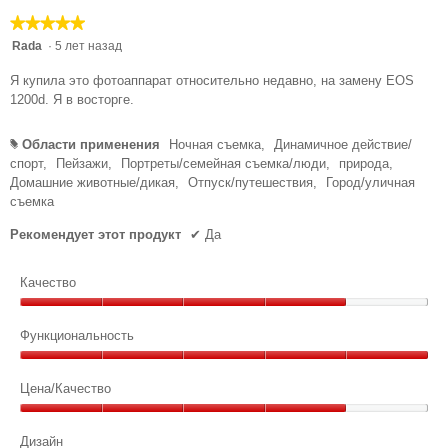
а
в
а
★★★★★
★★★★★
о
з
д
г
5
Rada
·
5 лет назад
а
.
о
из
д
о
Я купила это фотоаппарат относительно недавно, на замену EOS
3
5
к
1200d. Я в восторге.
.
звезд.
и
н
4
з
а
Области применения
Ночная съемка,
Динамичное действие/
#
и
5
.
спорт,
Пейзажи,
Портреты/семейная съемка/люди,
природа,
з
з
Домашние животные/дикая,
Отпуск/путешествия,
Город/уличная
5
съемка
в
з
е
Рекомендует этот продукт
✔
Да
в
з
е
д
Качество
з
.
Качество,
д
4
Функциональность
.
из
Функциональность,
5
5
Цена/Качество
из
Цена/
5
Качество,
Дизайн