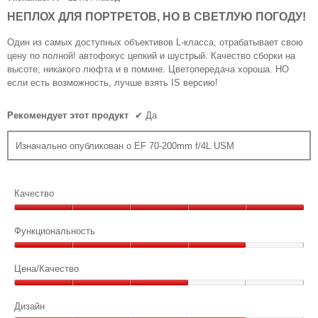
обн
из
НЕПЛОХ ДЛЯ ПОРТРЕТОВ, НО В СВЕТЛУЮ ПОГОДУ!
5
звезд.
Один из самых доступных объективов L-класса, отрабатывает свою
цену по полной! автофокус цепкий и шустрый. Качество сборки на
высоте, никакого люфта и в помине. Цветопередача хороша. НО
если есть возможность, лучше взять IS версию!
Рекомендует этот продукт
✔
Да
Изначально опубликован о EF 70-200mm f/4L USM
Качество
Качество,
5
Функциональность
из
Функциональность,
5
4
Цена/Качество
из
Цена/
5
Качество,
Дизайн