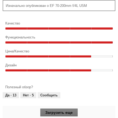
Изначально опубликован о EF 70-200mm f/4L USM
Качество
Качество,
5
Функциональность
из
Функциональность,
5
5
Цена/Качество
из
Цена/
5
Качество,
Дизайн
4
Дизайн,
из
4
5
из
Полезный обзор?
5
Да ·
13
Нет ·
5
Сообщить
Загрузить еще