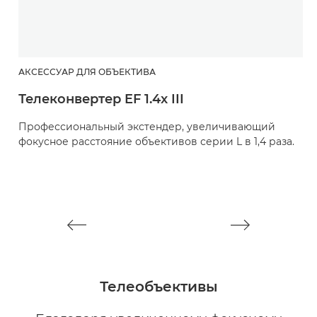
АКСЕССУАР ДЛЯ ОБЪЕКТИВА
А
Телеконвертер EF 1.4x III
Т
Профессиональный экстендер, увеличивающий
П
фокусное расстояние объективов серии L в 1,4 раза.
ф
Телеобъективы