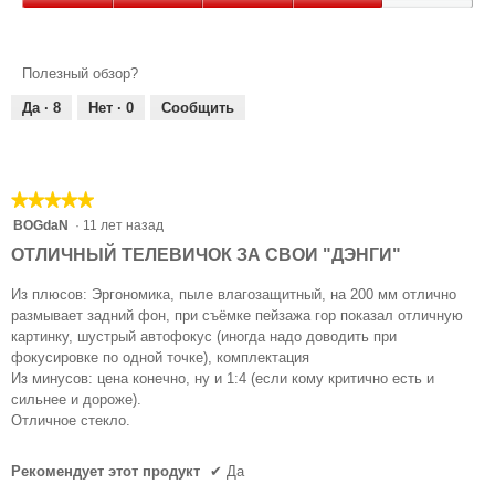
3
Дизайн,
из
4
5
из
Полезный обзор?
5
Да ·
8
Нет ·
0
Сообщить
★★★★★
★★★★★
5
BOGdaN
·
11 лет назад
из
ОТЛИЧНЫЙ ТЕЛЕВИЧОК ЗА СВОИ "ДЭНГИ"
5
звезд.
Из плюсов: Эргономика, пыле влагозащитный, на 200 мм отлично
размывает задний фон, при съёмке пейзажа гор показал отличную
картинку, шустрый автофокус (иногда надо доводить при
фокусировке по одной точке), комплектация
Из минусов: цена конечно, ну и 1:4 (если кому критично есть и
сильнее и дороже).
Отличное стекло.
Рекомендует этот продукт
✔
Да