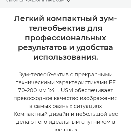
Canon EF 70-200mm f/4L USM
Toggle breadcrumbs
Общая информация
Легкий компактный зум-
телеобъектив для
Технические характеристики
профессиональных
Отзывы
результатов и удобства
использования.
Зум-телеобъектив с прекрасными
техническими характеристиками EF
70-200 мм 1:4 L USM обеспечивает
превосходное качество изображения
в самых разных ситуациях
Компактный дизайн и небольшой вес
делают его идеальным спутником в
поездках.