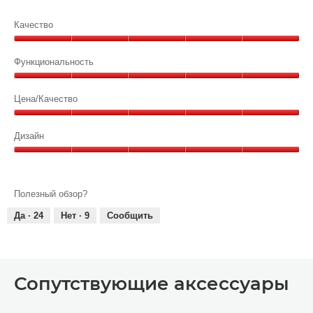
Качество
Качество,
5
Функциональность
из
Функциональность,
5
5
Цена/Качество
из
Цена/
5
Качество,
Дизайн
5
Дизайн,
из
5
5
из
Полезный обзор?
5
Да ·
24
Нет ·
9
Сообщить
Сопутствующие аксессуары