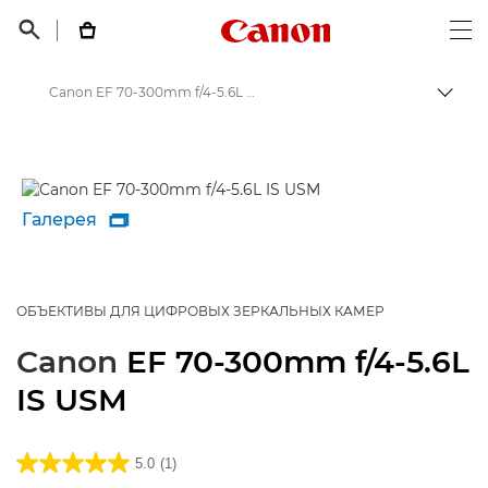
Canon Logo, back t


Op
Canon EF 70-300mm f/4-5.6L IS USM - Объективы - Камера и фотообъективы
Пере
Canon
Объективы для камер Canon
Галерея

ОБЪЕКТИВЫ ДЛЯ ЦИФРОВЫХ ЗЕРКАЛЬНЫХ КАМЕР
Canon
EF 70-300mm f/4-5.6L
IS USM
5.0
(1)