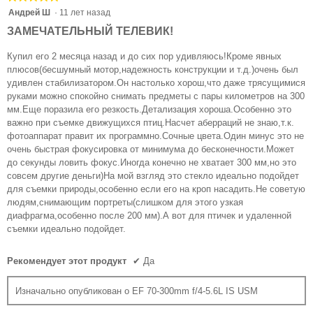
5
Андрей Ш
·
11 лет назад
из
ЗАМЕЧАТЕЛЬНЫЙ ТЕЛЕВИК!
5
звезд.
Купил его 2 месяца назад и до сих пор удивляюсь!Кроме явных
плюсов(бесшумный мотор,надежность конструкции и т.д.)очень был
удивлен стабилизатором.Он настолько хорош,что даже трясущимися
руками можно спокойно снимать предметы с пары километров на 300
мм.Еще поразила его резкость.Детализация хороша.Особенно это
важно при съемке движущихся птиц.Насчет аберраций не знаю,т.к.
фотоаппарат правит их программно.Сочные цвета.Один минус это не
очень быстрая фокусировка от минимума до бесконечности.Может
до секунды ловить фокус.Иногда конечно не хватает 300 мм,но это
совсем другие деньги)На мой взгляд это стекло идеально подойдет
для съемки природы,особенно если его на кроп насадить.Не советую
людям,снимающим портреты(слишком для этого узкая
диафрагма,особенно после 200 мм).А вот для птичек и удаленной
съемки идеально подойдет.
Рекомендует этот продукт
✔
Да
Изначально опубликован о EF 70-300mm f/4-5.6L IS USM