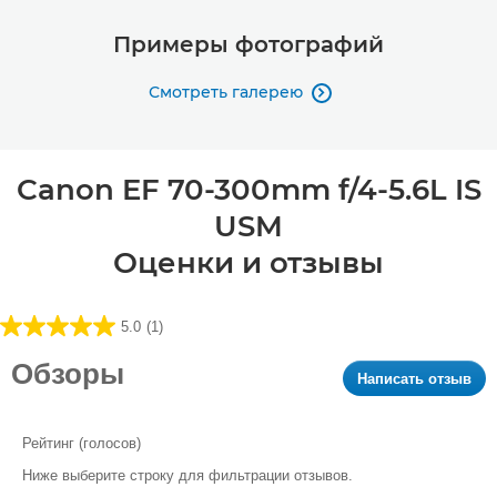
Примеры фотографий
Смотреть галерею

Canon EF 70-300mm f/4-5.6L IS
USM
Оценки и отзывы
5.0
(1)
5.0
из5
Обзоры
Написать отзыв
.
звезд.
Это
1
дей
обзор
при
Рейтинг (голосов)
к
Ниже выберите строку для фильтрации отзывов.
от