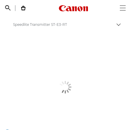
Canon Logo, back t


Op
Speedlite Transmitter ST-E3-RT
Пере
Canon
Цифровые камеры