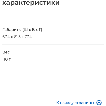
характеристики
Габариты (Ш х В х Г)
67,4 x 61,5 x 77,4
Вес
110 г

К началу страницы