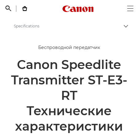
Canon Logo, back t


Op
Specifications
Пере
Canon
Беспроводной передатчик
Цифровые камеры
Canon Speedlite
Speedlite Transmitter ST-E3-RT
Transmitter ST-E3-
RT
Технические
характеристики