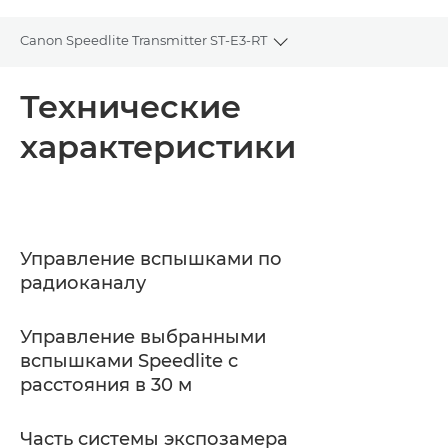
Canon Speedlite Transmitter ST-E3-RT
Toggle breadcrumbs
Общая информация
Технические
характеристики
Технические характеристики
Поддержка
Управление вспышками по
радиоканалу
Управление выбранными
вспышками Speedlite с
расстояния в 30 м
Часть системы экспозамера