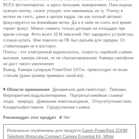
ВСЕХ фотоаппаратах, а здесь большим, выворачивая. Пока ищешь
нужную кнопку, сюжет упущен, или нажимаешь не ту. Птичку в
ветвях не снять, даже в центре кадра, так как полный автомат
фокусируется на ближайшие ветки. Да и в небе не снять всё время
теряет фокус. Можно снимать только детишек на площадке при
ярком солнце. Фото всего 10 М пикселей. Нет зарядного устройства,
сложно купить. Мне повезло на ПК был разъём для зарядки. От
стабилизации не в восторге.
Плюсы - это электронный видоискатель, скорость серийной съёмки
высокая, камера лёгкая, но не сбалансированная. Камера сматфона
не даст такого увеличения.
Вывод. Камера суперзум PowerShot SX7xx. превосходит по всем
статьям (даже размер примерно такой-же).
Области применения
Динамичное действие/спорт,
Пейзажи,
#
Мероприятия/свадьбы/вечеринки,
Портреты/семейная съемка/
люди,
природа,
Домашние животные/дикая,
Отпуск/путешествия,
Концерты/фестивали,
Город/уличная съемка
Рекомендует этот продукт
✘
Нет
Изначально опубликован для продукта
Canon PowerShot ZOOM
Telephoto Monocular Compact Camera Essential Kit, White