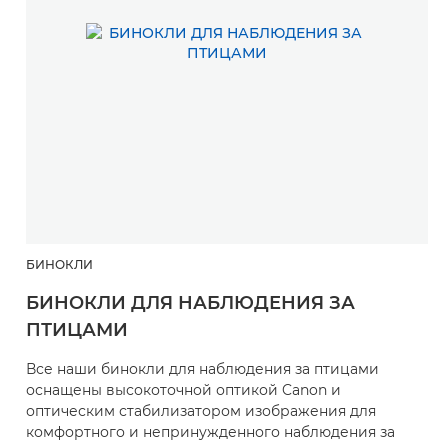
БИНОКЛИ
Б
БИНОКЛИ ДЛЯ НАБЛЮДЕНИЯ ЗА
Б
ПТИЦАМИ
О
с
Все наши бинокли для наблюдения за птицами
р
оснащены высокоточной оптикой Canon и
с
оптическим стабилизатором изображения для
комфортного и непринужденного наблюдения за
•