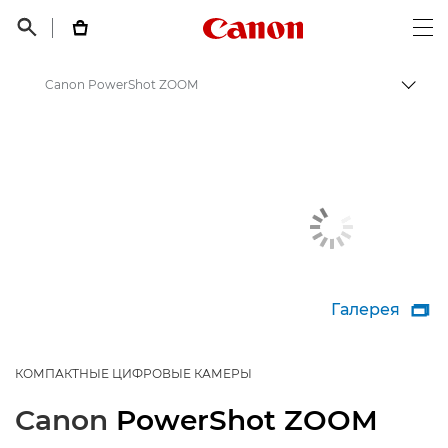
Canon Logo, back t


Op
Canon PowerShot ZOOM
Пере
Canon
Цифровые камеры
Галерея

КОМПАКТНЫЕ ЦИФРОВЫЕ КАМЕРЫ
Canon
PowerShot ZOOM