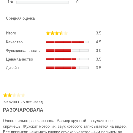
0 обзоров с 1 звездой. Фильт
Выберите фильтрацию отзыво
1
звезды
0
★
Средняя оценка
Итого,
★★★★★
★★★★★
Итого
3.5
общая
Качество,
оценка:
Качество
4.5
общая
3.5
Функциональност
оценка:
Функциональность
3.0
из
общая
4.5
Цена/
5.
оценка:
Цена/Качество
3.5
из
Качество,
3
Дизайн,
5.
общая
Дизайн
3.5
из
общая
оценка:
5.
оценка:
3.5
3.5
из
из
5.
5.
★★★★★
★★★★★
2
ivan2003
·
5 лет назад
из
РАЗОЧАРОВАЛА
5
звезд.
Очень сильно разочаровала. Размер крупный - в кулачок не
спрячешь. Жужжит моторчик, звук которого записывается на видео.
Все привыкли нажимать кнопку спуска указательным пальцем во