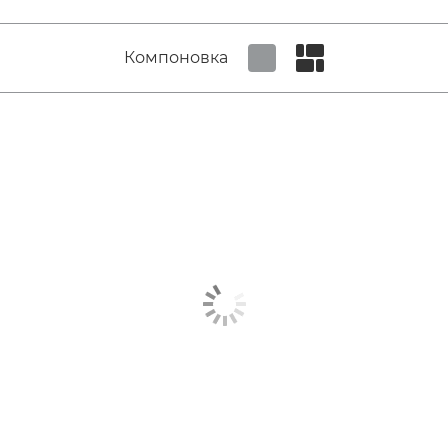
Компоновка
Set tiled view
Set masonry view