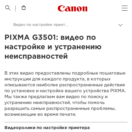
Canon Logo, back t


Op
Видео по настройке принтера PIXMA G3501
Пере
цепо
PIXMA G3501: видео по
Canon
настройке и устранению
Онлайн-поддержка по потребительской продукции
неисправностей
Видео по настройке и устранению неисправностей
В этих видео предоставлены подробные пошаговые
инструкции для каждого продукта, в которых
описываются наиболее распространенные действия
по установке и настройке вашего устройства PIXMA.
Мы также предлагаем вам видео по поиску и
устранению неисправностей, чтобы помочь
разрешить самые распространенные проблемы,
возникающие во время печати.
Видеоролики по настройке принтера