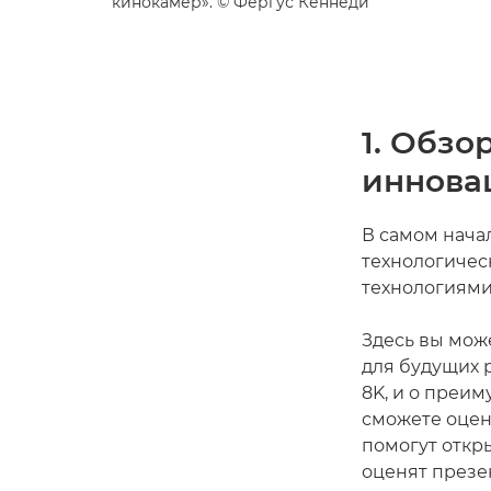
кинокамер». © Фергус Кеннеди
1. Обзо
иннова
В самом нача
технологичес
технологиями
Здесь вы мож
для будущих 
8K, и о преим
сможете оцен
помогут откр
оценят през