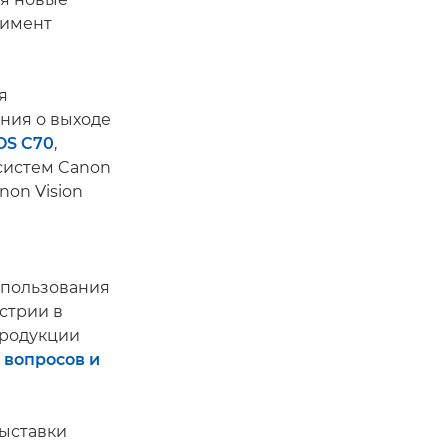
тимент
я
ния о выходе
OS C70
,
систем Canon
non Vision
спользования
стрии в
продукции
 вопросов и
выставки