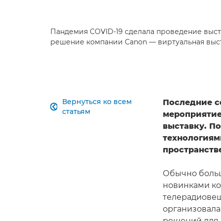
Пандемия COVID-19 сделала проведение выс
решение компании Canon — виртуальная выста
Вернуться ко всем
Последние с

статьям
мероприятие
выставку. П
технологиям
пространств
Обычно больш
новинками к
телерадиовещ
организовала
решений для 