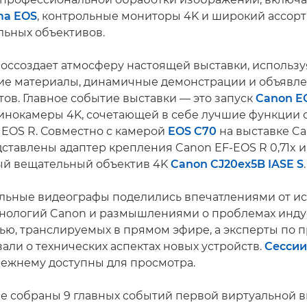
ma EOS
, контрольные мониторы 4K и широкий ассор
ьных объективов.
 воссоздает атмосферу настоящей выставки, использу
е материалы, динамичные демонстрации и объявле
тов. Главное событие выставки — это запуск
Canon E
инокамеры 4K, сочетающей в себе лучшие функции 
 EOS R. Совместно с камерой
EOS C70
на выставке Ca
ставлены адаптер крепления Canon EF-EOS R 0,71x и
ый вещательный объектив 4K
Canon CJ20ex5B IASE S
.
ьные видеографы поделились впечатлениями от и
нологий Canon и размышлениями о проблемах инду
ью, транслируемых в прямом эфире, а эксперты по 
али о технических аспектах новых устройств.
Сессии
ежнему доступны для просмотра.
ле собраны 9 главных событий первой виртуальной 