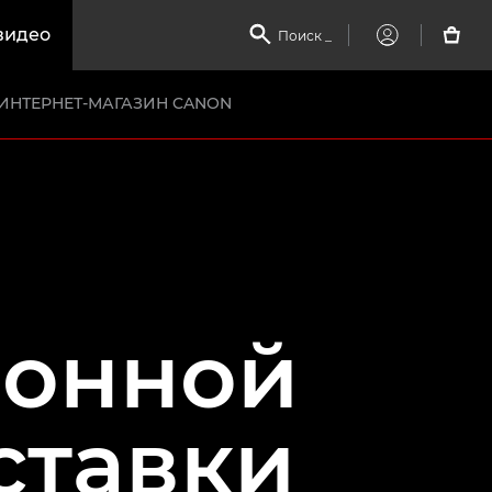
видео

Поиск
_

My
Canon
ИНТЕРНЕТ-МАГАЗИН CANON
ионной
ставки