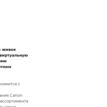
и живое
 виртуальную
ыми
ртном
комится с
пания Canon
 ассортимента
я новые