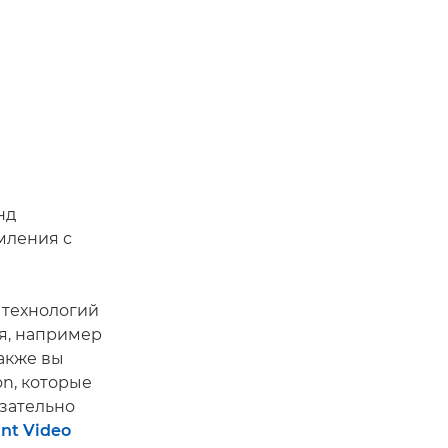
нд
мления с
 технологий
я, например
Также вы
n, которые
язательно
nt Video