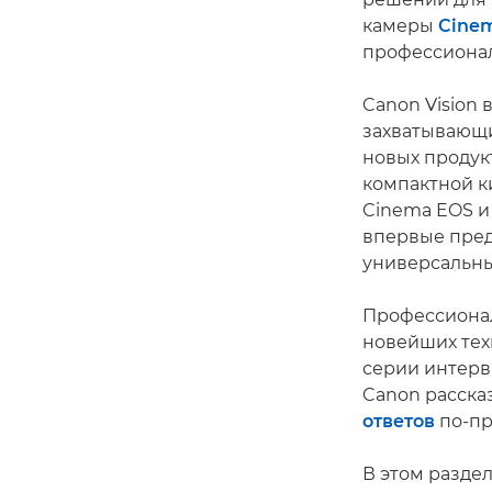
камеры
Cine
профессионал
Canon Vision
захватывающи
новых продук
компактной к
Cinema EOS и
впервые пред
универсальн
Профессионал
новейших тех
серии интерв
Canon рассказ
ответов
по-пр
В этом разде