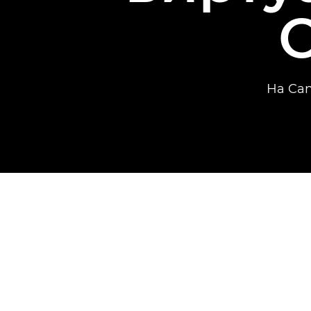
C
На Can