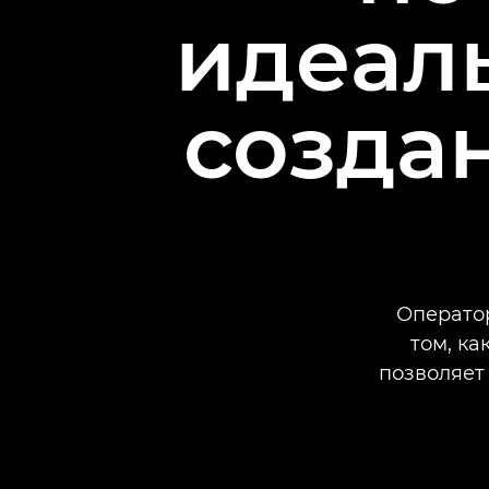
идеал
созда
Оператор
том, к
позволяет