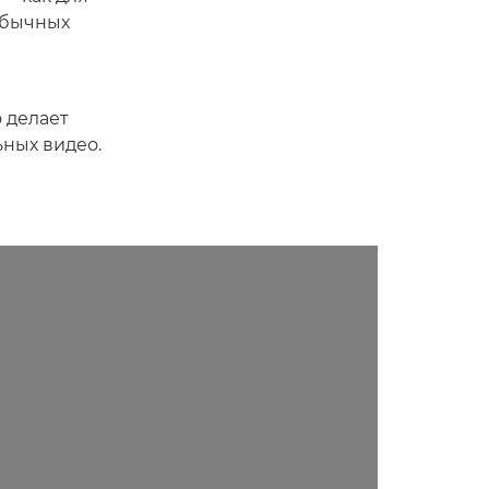
обычных
о делает
ных видео.