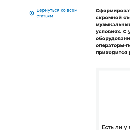
Вернуться ко всем
Сформироват

статьям
скромной съ
музыкальных
условиях. С 
оборудовани
операторы-п
приходится 
Есть ли у 