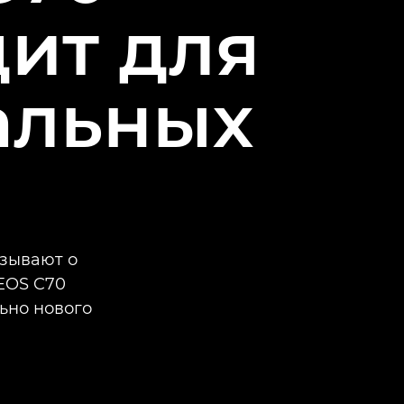
ит для
альных
азывают о
EOS C70
ьно нового