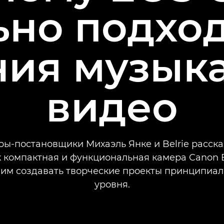
ьно подход
ния музык
видео
ы-постановщики Михаэль Янке и Belrie расск
ак компактная и функциональная камера Canon 
 им создавать творческие проекты принципиал
уровня.