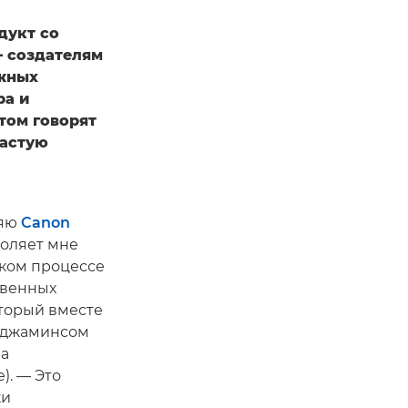
дукт со
 создателям
ожных
ра и
том говорят
частую
ряю
Canon
воляет мне
ском процессе
твенных
оторый вместе
нджаминсом
на
). — Это
ки