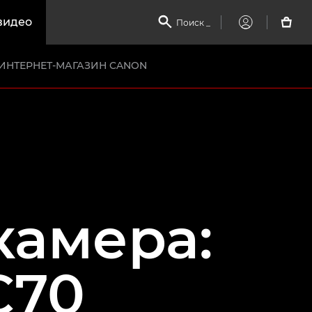
видео

Поиск
_

My
Canon
ИНТЕРНЕТ-МАГАЗИН CANON
камера:
C70