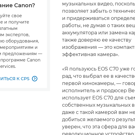
музыкальных видео, посколь
ание Canon?
позволяет забыть о техниче
уйте свое
и придерживаться определ
е и получите
работы, не думая о таких вещ
сплатным
аккумулятора или замена ка
м экспертов,
также доверяю ее качеству
ю оборудования,
изображения — это компактн
 мероприятиям и
м предложениям —
эффективная камера».
в программе Canon
ervices.
«Я пользуюсь EOS C70 уже г
рад, что выбрал ее в качест
ТЬСЯ К CPS

первой кинокамеры, — гово
исполнитель и продюсер Bel
использует EOS C70 для съ
собственных музыкальных в
даже с такой камерой вам не
добиться желаемого результа
уверен, что эта сфера для ва
революционное устройство 