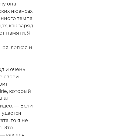
ку она
ских нюансах
енного темпа
ах, как заряд
рт памяти. Я
ая, легкая и
од и очень
ве своей
рит
rie, который
емки
идео. — Если
 удастся
та, то я не
с. Это
— как для