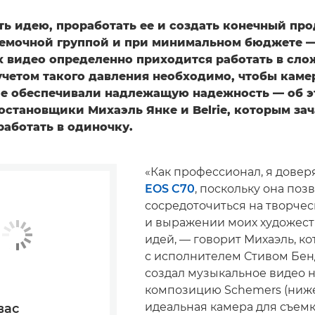
ь идею, проработать ее и создать конечный про
емочной группой и при минимальном бюджете —
 видео определенно приходится работать в сл
учетом такого давления необходимо, чтобы каме
е обеспечивали надлежащую надежность — об э
остановщики Михаэль Янке и Belrie, которым за
работать в одиночку.
«Как профессионал, я дове
EOS C70
, поскольку она поз
сосредоточиться на творче
и выражении моих художес
идей, — говорит Михаэль, к
с исполнителем Стивом Бе
создал музыкальное видео 
композицию Schemers (ниже
идеальная камера для съем
вас