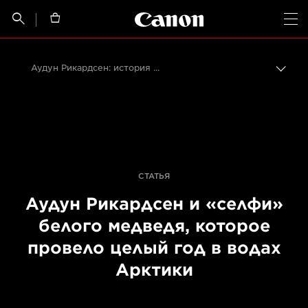
Canon Logo, back t


Op
Аудун Рикардсен: история создания утерянных «селфи» белого медведя
Пере
цепо
Canon
Профессиональная фото- и видеосъемка
Истории от профессионалов: вдохновляющие идеи для печати, а также фото- и видеосъемки
СТАТЬЯ
Аудун Рикардсен и «селфи»
белого медведя, которое
провело целый год в водах
Арктики