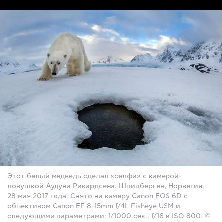
Этот белый медведь сделал «селфи» с камерой-
ловушкой Аудуна Рикардсена. Шпицберген, Норвегия,
28 мая 2017 года. Снято на камеру Canon EOS 6D с
объективом Canon EF 8-15mm f/4L Fisheye USM и
следующими параметрами: 1/1000 сек., f/16 и ISO 800. ©