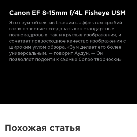
Canon EF 8-15mm f/4L Fisheye USM
Этот зум-объектив L-серии с эффектом «рыбий
глаз» позволяет создавать как стандартные
полнокадровые, так и круглые изображения, и
сочетает превосходное качество изображения с
широким углом обзора. «Зум делает его более
универсальным, — говорит Аудун. — Он
позволяет подойти к съемке более творчески».
Похожая статья