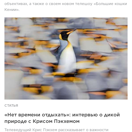
объективах, а также о своем новом телешоу «Большие кошки
him,
Кении».
lying
flat,
One
and
king
four
penguin
giraffes
stands
roam
tall
behind
and
them
sharp
both.
amid
a
blurred
colony
of
other
penguins.
The
СТАТЬЯ
penguin
«Нет времени отдыхать»: интервью о дикой
has
a
природе с Крисом Пэкхемом
white
Телеведущий Крис Пэкхем рассказывает о важности
chest,