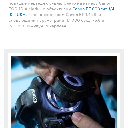
ловушке медведя с судна. Снято на камеру Canon
EOS-1D X Mark II с объективом
Canon EF 600mm f/4L
IS II USM
, телеконвертером Canon EF 1.4x III и
следующими параметрами: 1/1000 сек., f/5.6 и
ISO 250. © Аудун Рикардсен