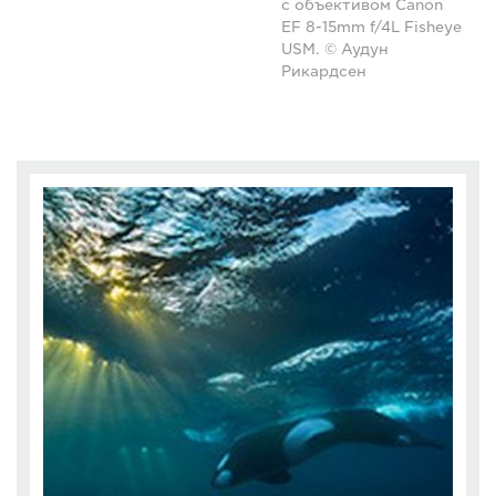
с объективом Canon
EF 8-15mm f/4L Fisheye
USM. © Аудун
Рикардсен