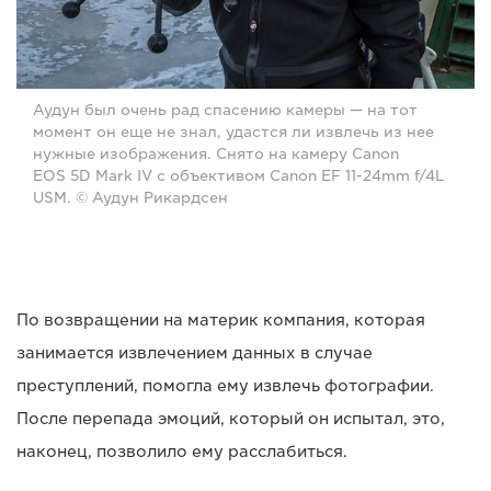
Аудун был очень рад спасению камеры — на тот
момент он еще не знал, удастся ли извлечь из нее
нужные изображения. Снято на камеру Canon
EOS 5D Mark IV с объективом Canon EF 11-24mm f/4L
USM. © Аудун Рикардсен
По возвращении на материк компания, которая
занимается извлечением данных в случае
преступлений, помогла ему извлечь фотографии.
После перепада эмоций, который он испытал, это,
наконец, позволило ему расслабиться.