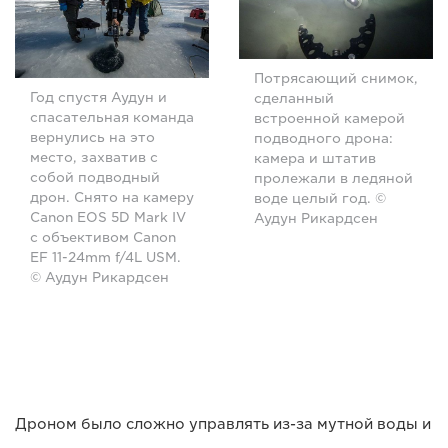
Потрясающий снимок,
Год спустя Аудун и
сделанный
спасательная команда
встроенной камерой
вернулись на это
подводного дрона:
место, захватив с
камера и штатив
собой подводный
пролежали в ледяной
дрон. Снято на камеру
воде целый год. ©
Canon EOS 5D Mark IV
Аудун Рикардсен
с объективом Canon
EF 11-24mm f/4L USM.
© Аудун Рикардсен
Дроном было сложно управлять из-за мутной воды и