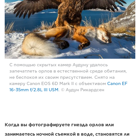
С помощью скрытых камер Аудуну удалось
запечатлеть орлов в естественной среде обитания,
не беспокоя их своим присутствием. Снято на
камеру Canon EOS 6D Mark II с объективом
Canon EF
16-35mm f/2.8L III USM
. © Аудун Рикардсен
Когда вы фотографируете гнезда орлов или
занимаетесь ночной съемкой в воде, становятся ли