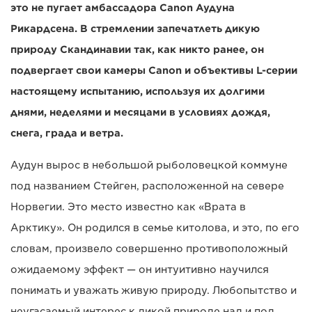
это не пугает амбассадора Canon Аудуна
Рикардсена. В стремлении запечатлеть дикую
природу Скандинавии так, как никто ранее, он
подвергает свои камеры Canon и объективы L-серии
настоящему испытанию, используя их долгими
днями, неделями и месяцами в условиях дождя,
снега, града и ветра.
Аудун вырос в небольшой рыболовецкой коммуне
под названием Стейген, расположенной на севере
Норвегии. Это место известно как «Врата в
Арктику». Он родился в семье китолова, и это, по его
словам, произвело совершенно противоположный
ожидаемому эффект — он интуитивно научился
понимать и уважать живую природу. Любопытство и
неугасаемый интерес к дикой природе над и под