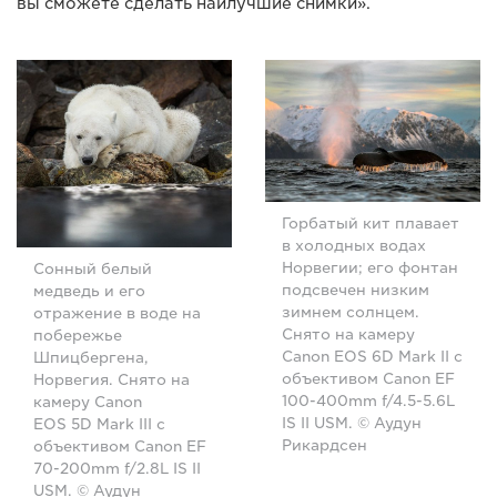
вы сможете сделать наилучшие снимки».
Горбатый кит плавает
в холодных водах
Норвегии; его фонтан
Сонный белый
подсвечен низким
медведь и его
зимнем солнцем.
отражение в воде на
Снято на камеру
побережье
Canon EOS 6D Mark II с
Шпицбергена,
объективом Canon EF
Норвегия. Снято на
100-400mm f/4.5-5.6L
камеру Canon
IS II USM. © Аудун
EOS 5D Mark III с
Рикардсен
объективом Canon EF
70-200mm f/2.8L IS II
USM. © Аудун