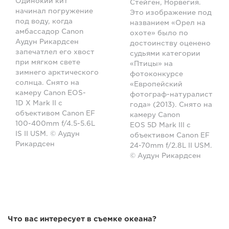
Одинокий кит
Стейген, Норвегия.
начинал погружение
Это изображение под
под воду, когда
названием «Орел на
амбассадор Canon
охоте» было по
Аудун Рикардсен
достоинству оценено
запечатлел его хвост
судьями категории
при мягком свете
«Птицы» на
зимнего арктического
фотоконкурсе
солнца. Снято на
«Европейский
камеру Canon EOS-
фотограф-натуралист
1D X Mark II с
года» (2013). Снято на
объективом Canon EF
камеру Canon
100-400mm f/4.5-5.6L
EOS 5D Mark III с
IS II USM. © Аудун
объективом Canon EF
Рикардсен
24-70mm f/2.8L II USM.
© Аудун Рикардсен
Что вас интересует в съемке океана?