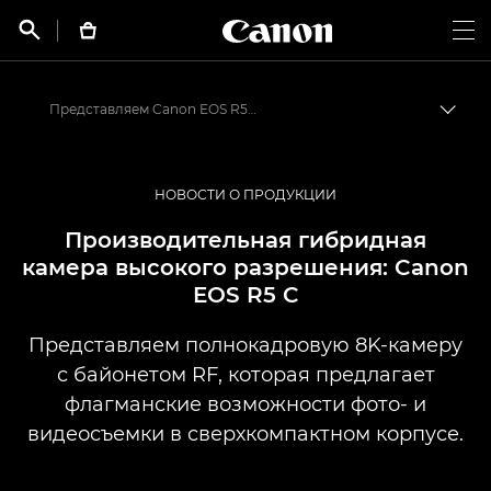
Canon Logo, back t


Op
Представляем Canon EOS R5 C
Пере
Canon
Профессиональная фото- и видеосъемка
НОВОСТИ О ПРОДУКЦИИ
Последние новости о печати, а также фото- и видеосъемке
Производительная гибридная
камера высокого разрешения: Canon
EOS R5 C
Представляем полнокадровую 8K-камеру
с байонетом RF, которая предлагает
флагманские возможности фото- и
видеосъемки в сверхкомпактном корпусе.