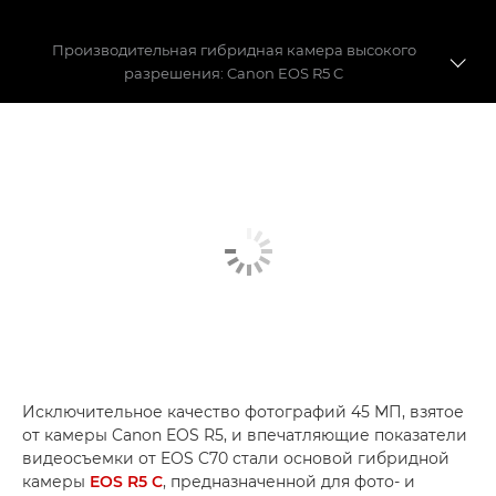
Производительная гибридная камера высокого
разрешения: Canon EOS R5 C
Съемка волшебства Мадейры
Гибридный герой
Сравнение EOS R5 C и EOS R5
Исключительное качество фотографий 45 МП, взятое
от камеры Canon EOS R5, и впечатляющие показатели
видеосъемки от EOS C70 стали основой гибридной
камеры
EOS R5 C
, предназначенной для фото- и