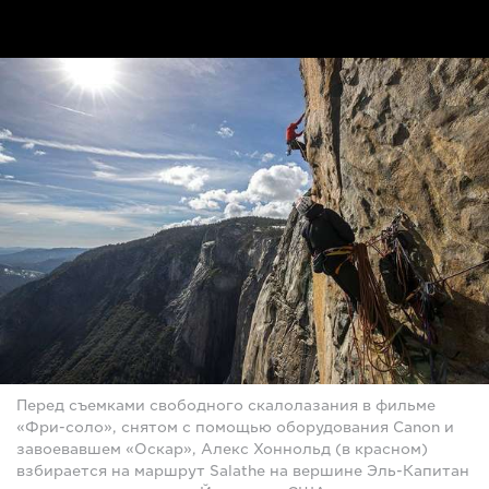
Перед съемками свободного скалолазания в фильме
«Фри-соло», снятом с помощью оборудования Canon и
завоевавшем «Оскар», Алекс Хоннольд (в красном)
взбирается на маршрут Salathe на вершине Эль-Капитан