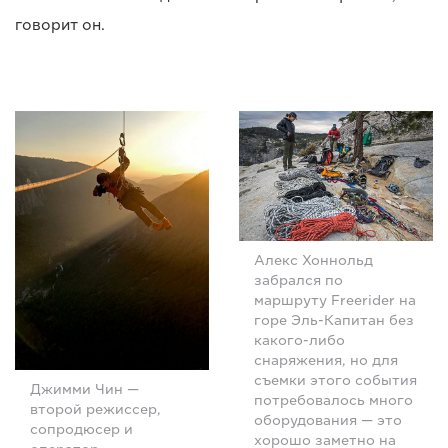
говорит он.
Алекс Хоннольд
забрался по
маршруту Freerider на
горе Эль-Капитан без
какого-либо
снаряжения, но для
съемки этого события
Джимми Чин —
потребовалось много
второй режиссер,
оборудования — это
сопродюсер и
хорошо заметно на