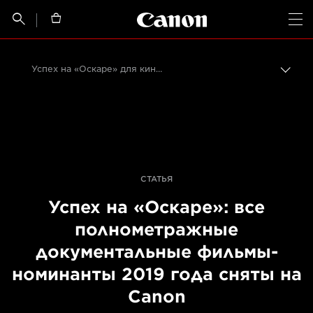
Canon Logo, back t


Op
Успех на «Оскаре» для кинематографистов, работающих с Canon
Пере
цепо
Canon
Профессиональная фото- и видеосъемка
Последние новости о печати, а также фото- и видеосъемке
СТАТЬЯ
Успех на «Оскаре»: все
полнометражные
документальные фильмы-
номинанты 2019 года сняты на
Canon