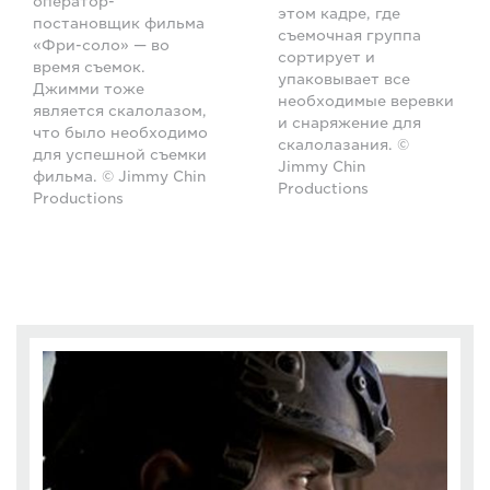
оператор-
этом кадре, где
постановщик фильма
съемочная группа
«Фри-соло» — во
сортирует и
время съемок.
упаковывает все
Джимми тоже
необходимые веревки
является скалолазом,
и снаряжение для
что было необходимо
скалолазания. ©
для успешной съемки
Jimmy Chin
фильма. © Jimmy Chin
Productions
Productions