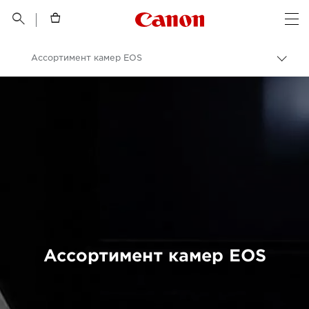
Canon Logo, back t


Op
Ассортимент камер EOS
Пере
цепо
Canon
Цифровые камеры
Ассортимент камер EOS