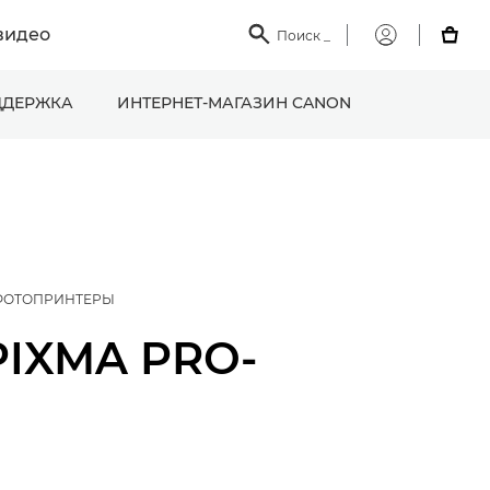
видео

Поиск
_

Мой
Canon
ДЕРЖКА
ИНТЕРНЕТ-МАГАЗИН CANON
ФОТОПРИНТЕРЫ
PIXMA PRO-