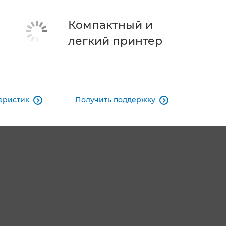
Компактный и
легкий принтер
еристик
Получить поддержку

