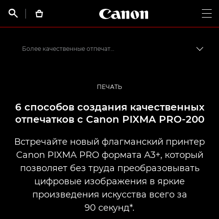
Canon Logo, back t


Op
Более качественные отпечатки с Canon PIXMA PRO-200
Пере
Canon
Профессиональная фото- и видеосъемка
ПЕЧАТЬ
Последние новости о печати, а также фото- и видеосъемке
6 способов создания качественных
отпечатков с Canon PIXMA PRO-200
Встречайте новый флагманский принтер
Canon PIXMA PRO формата A3+, который
позволяет без труда преобразовывать
цифровые изображения в яркие
произведения искусства всего за
90 секунд*.