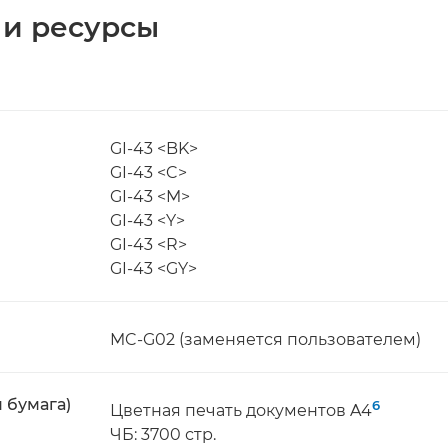
 и ресурсы
GI-43 <BK>
GI-43 <C>
GI-43 <M>
GI-43 <Y>
GI-43 <R>
GI-43 <GY>
MC-G02 (заменяется пользователем)
 бумага)
6
Цветная печать документов A4
ЧБ: 3700 стр.