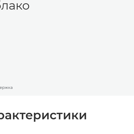
блако
ержка
рактеристики