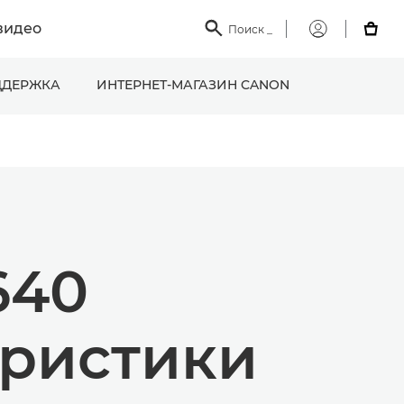
видео

Поиск
_

Мой
Canon
ДЕРЖКА
ИНТЕРНЕТ-МАГАЗИН CANON
640
еристики