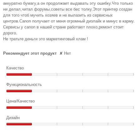
в
аккуратно бумагу,а он продолжает выдавать эту ошибку.Что только
е
ни делал,читал форумы,советы все бес толку.Этот принтер создан
для того чтоб мучить хозяев и не вылазить из сервисных
з
центров.Canon получает от меня огромный дизлайк и минус в карму.
д
Сервисы у canon в нашей стране работают плохо,ремонт стоит
.
дорого.
Не тратьте деньги это маркетинговый хлам !
Рекомендует этот продукт
✘
Нет
Качество
Качество,
1
Функциональность
из
Функциональность,
5
1
Цена/Качество
из
Цена/
5
Качество,
Дизайн
1
Дизайн,
из
1
5