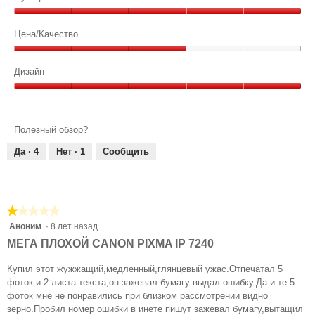
ь
а
из
о
а
н
Функциональность,
5
о
д
о
)
5
Цена/Качество
к
г
.
из
1
н
о
Цена/
5
5
0
а
д
Качество,
Дизайн
и
.
л
и
3
з
а
Дизайн,
из
е
л
5
5
5
т
о
из
з
Полезный обзор?
н
г
5
в
о
а
Да ·
4
Нет ·
1
Сообщить
е
в
з
о
з
а
г
д
д
о
★★★★★
★★★★★
.
о
.
1
Аноним
·
8 лет назад
к
1
из
н
МЕГА ПЛОХОЙ CANON PIXMA IP 7240
и
5
а
звезд.
з
.
Купил этот жужжащий,медленный,глянцевый ужас.Отпечатал 5
фоток и 2 листа текста,он зажевал бумагу выдал ошибку.Да и те 5
5
фоток мне не понравились при близком рассмотрении видно
з
зерно.Пробил номер ошибки в инете пишут зажевал бумагу,вытащил