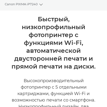
Canon PIXMA iP7240
Toggle breadcrumbs
Общая информация
Быстрый,
низкопрофильный
Технические характеристики
фотопринтер с
Отзывы
функциями Wi-Fi,
автоматической
Поддержка
двусторонней печати и
КУПИТЬ ЧЕРНИЛА
прямой печати на диски.
Высокопроизводительный
фотопринтер с 5 отдельными
картриджами, функцией Wi-Fi и
возможностью печати со смартфона.
Низкопрофильный дизайн, два