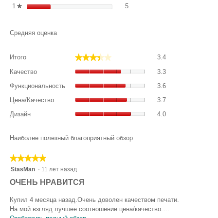
5 обзоров с 1 звездой. Фильт
Выберите фильтрацию отзыво
1
звезды
5
★
Средняя оценка
Итого,
★★★★★
★★★★★
Итого
3.4
общая
Качество,
оценка:
Качество
3.3
общая
3.4
Функциональност
оценка:
Функциональность
3.6
из
общая
3.3
Цена/
5.
оценка:
Цена/Качество
3.7
из
Качество,
3.6
Дизайн,
5.
общая
Дизайн
4.0
из
общая
оценка:
5.
оценка:
3.7
4
Наиболее полезный благоприятный обзор
из
из
5.
5.
★★★★★
★★★★★
5
StasMan
·
11 лет назад
из
О
ОЧЕНЬ НРАВИТСЯ
5
т
звезд.
Купил 4 месяца назад.Очень доволен качеством печати.
з
На мой взгляд лучшее соотношение цена/качество.…
ы