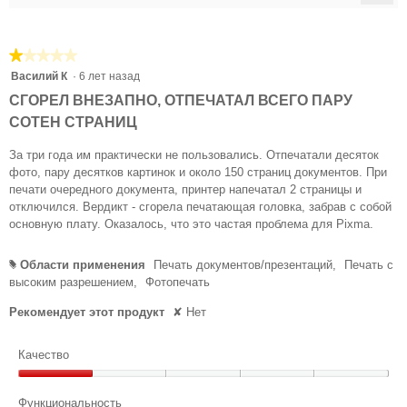
.
Есл
ы
л
е
наж
т
Н
п
на
(
и
эту
р
а
а
★★★★★
★★★★★
кноп
ю
и
сод
п
1
)
Василий К
·
6 лет назад
м
в
обн
из
и
о
П
е
СГОРЕЛ ВНЕЗАПНО, ОТПЕЧАТАЛ ВСЕГО ПАРУ
5
д
с
д
а
СОТЕН СТРАНИЦ
звезд.
а
е
а
в
л
т
За три года им практически не пользовались. Отпечатали десяток
л
е
ь
к
фото, пару десятков картинок и около 150 страниц документов. При
(
н
о
л
печати очередного документа, принтер напечатал 2 страницы и
о
а
т
отключился. Вердикт - сгорела печатающая головка, забрав с собой
В
г
к
)
основную плату. Оказалось, что это частая проблема для Pixma.
.
о
р
1
д
Н
ы
Области применения
Печать документов/презентаций,
Печать с
#
1
и
т
а
высоким разрешением,
Фотопечать
а
и
л
п
л
ю
е
Рекомендует этот продукт
✘
Нет
и
о
м
т
г
с
о
о
н
Качество
д
а
в
а
а
л
Качество,
о
л
з
1
Функциональность
(
г