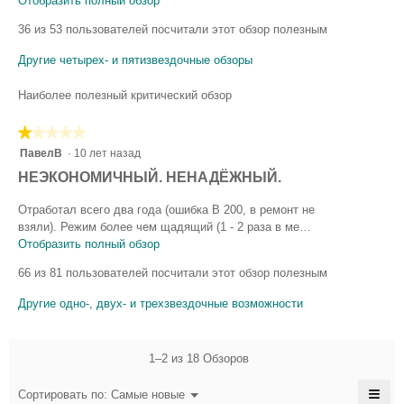
Отобразить полный обзор
Э
т
в
36 из 53 пользователей посчитали этот обзор полезным
о
о
д
Другие четырех- и пятизвездочные обзоры
с
е
т
й
Наиболее полезный критический обзор
с
а
т
в
★★★★★
★★★★★
в
и
1
ПавелВ
·
10 лет назад
и
из
л
е
О
НЕЭКОНОМИЧНЫЙ. НЕНАДЁЖНЫЙ.
5
п
(
т
звезд.
р
Отработал всего два года (ошибка В 200, в ремонт не
а
з
и
взяли). Режим более чем щадящий (1 - 2 раза в ме…
)
в
ы
Отобразить полный обзор
Э
S
е
т
в
66 из 81 пользователей посчитали этот обзор полезным
д
о
t
о
е
д
a
Другие одно-, двух- и трехзвездочные возможности
с
т
е
s
к
т
й
о
M
с
а
1–2 из 18 Обзоров
т
т
a
в
к
в
n
≡
и
Меню
Сортировать по:
Самые новые
р
▼
и