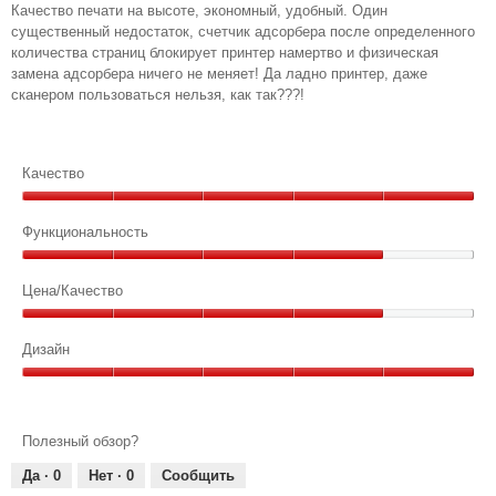
Качество печати на высоте, экономный, удобный. Один
существенный недостаток, счетчик адсорбера после определенного
количества страниц блокирует принтер намертво и физическая
замена адсорбера ничего не меняет! Да ладно принтер, даже
сканером пользоваться нельзя, как так???!
Качество
Качество,
5
Функциональность
из
Функциональность,
5
4
Цена/Качество
из
Цена/
5
Качество,
Дизайн
4
Дизайн,
из
5
5
из
Полезный обзор?
5
Да ·
0
Нет ·
0
Сообщить