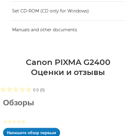
Set CD-ROM (CD only for Windows)
Manuals and other documents
Canon PIXMA G2400
Оценки и отзывы
0.0
(0)
0.0
из5
Обзоры
звезд.
★★★★★
Нет
Напишите обзор первым
оценки