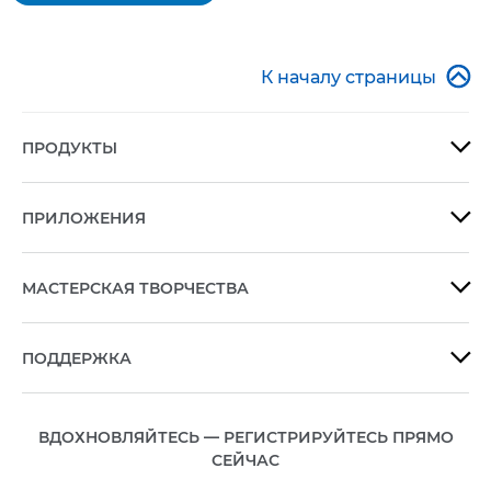
.
Это
действие
приведет

К началу страницы
к
открытию
модального
ПРОДУКТЫ

диалогового
окна.
ПРИЛОЖЕНИЯ

МАСТЕРСКАЯ ТВОРЧЕСТВА

ПОДДЕРЖКА

ВДОХНОВЛЯЙТЕСЬ — РЕГИСТРИРУЙТЕСЬ ПРЯМО
СЕЙЧАС