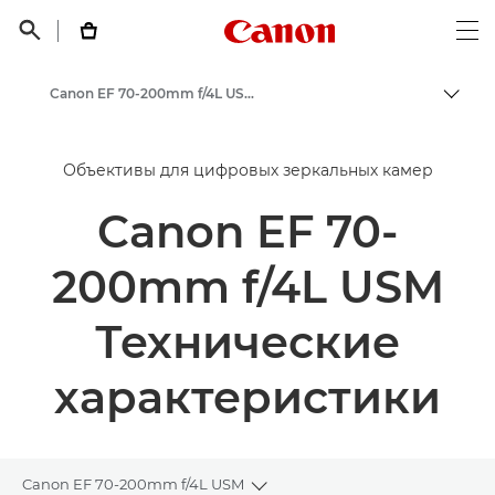
Canon Logo, back t


Op
Canon EF 70-200mm f/4L USM - Объективы - Камера и фотообъективы
Пере
Canon
Объективы для цифровых зеркальных камер
Объективы для камер Canon
Canon EF 70-
200mm f/4L USM
Технические
характеристики
Canon EF 70-200mm f/4L USM