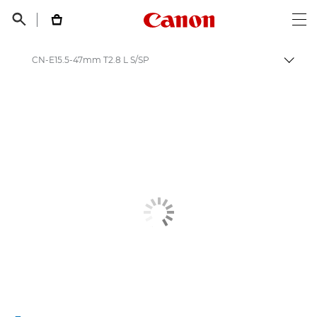
Canon Logo, back t


Op
CN-E15.5-47mm T2.8 L S/SP
Пере
Canon