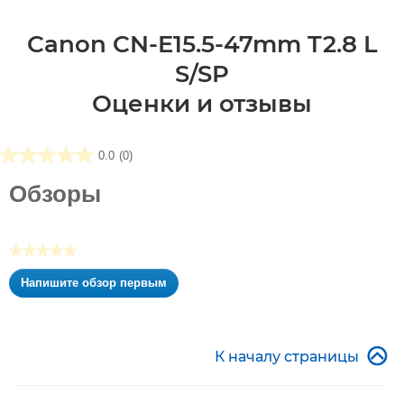
Canon CN-E15.5-47mm T2.8 L
S/SP
Оценки и отзывы
0.0
(0)
0.0
из5
Обзоры
звезд.
★★★★★
Нет
Напишите обзор первым
оценки
.
Это
действие
приведет

К началу страницы
к
открытию
модального