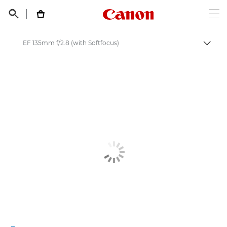
Canon Logo, back t


Op
EF 135mm f/2.8 (with Softfocus)
Пере
Canon