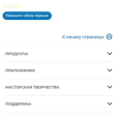
★★★★★
Нет
Напишите обзор первым
оценки
.
Это
действие
приведет

К началу страницы
к
открытию
модального
ПРОДУКТЫ

диалогового
окна.
ПРИЛОЖЕНИЯ

МАСТЕРСКАЯ ТВОРЧЕСТВА

ПОДДЕРЖКА
