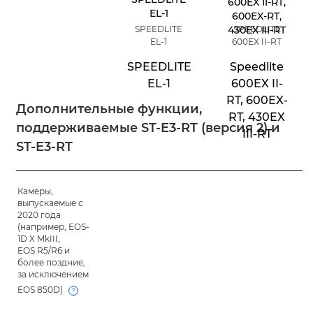
SPEEDLITE
SPEEDLITE
EL-1
600EX II-RT
SPEEDLITE
Speedlite
EL-1
600EX II-
RT, 600EX-
Дополнительные функции,
RT, 430EX
поддерживаемые ST-E3-RT (версия 2) и
III-RT
ST-E3-RT
Камеры,
-
-
выпускаемые с
2020 года
(например, EOS-
1D X MkIII,
EOS R5/R6 и
более поздние,
за исключением
EOS 850D)
Open