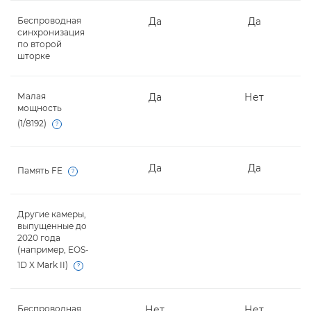
Беспроводная
Да
Да
синхронизация
по второй
шторке
Малая
Да
Нет
мощность
(1/8192)
Open
Да
Да
Память FE
Open
Другие камеры,
-
-
выпущенные до
2020 года
(например, EOS-
1D X Mark II)
Open
Беспроводная
Нет
Нет