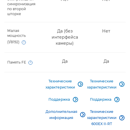
синхронизация
по второй
шторке
Малая
Да (без
Нет
мощность
интерфейса
(1/8192)
камеры)
Open
Да
Да
Память FE
Open
Технические
Технические


характеристики
характеристики
Поддержка
Поддержка


Дополнительная
Технические

информация
характеристики

600EX II-RT