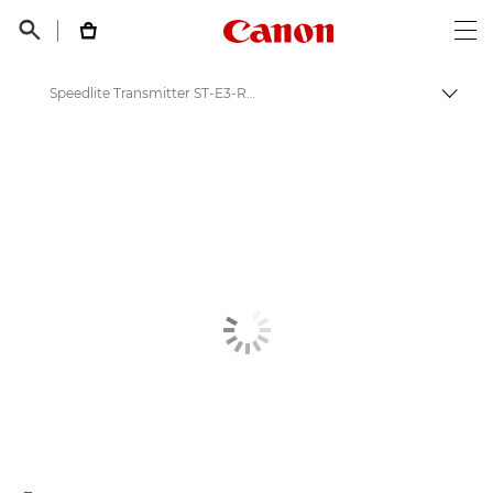
Canon Logo, back t


Op
Speedlite Transmitter ST-E3-RT V2
Пере
Canon
Цифровые камеры