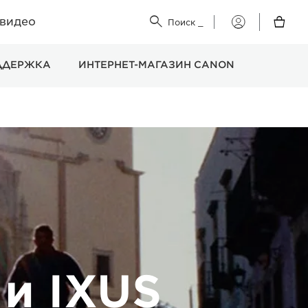
 видео


Поиск
_
Мой
Canon
ДДЕРЖКА
ИНТЕРНЕТ-МАГАЗИН CANON
и IXUS