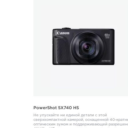
PowerShot SX740 HS
Не упускайте ни единой детали с этой
сверхкомпактной камерой, оснащенной 40-кратн
оптическим зумом и поддерживающей разрешен