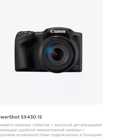
werShot SX430 IS
имайте важные события с высокой детализацией
помощью удобной миниатюрной камеры с
рокими возможностями подключения и большим