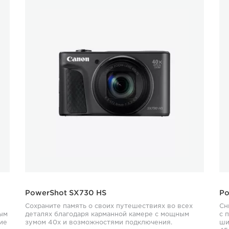
PowerShot SX730 HS
Po
Сохраните память о своих путешествиях во всех
Сн
ым
деталях благодаря карманной камере с мощным
с 
ие
зумом 40x и возможностями подключения.
ши