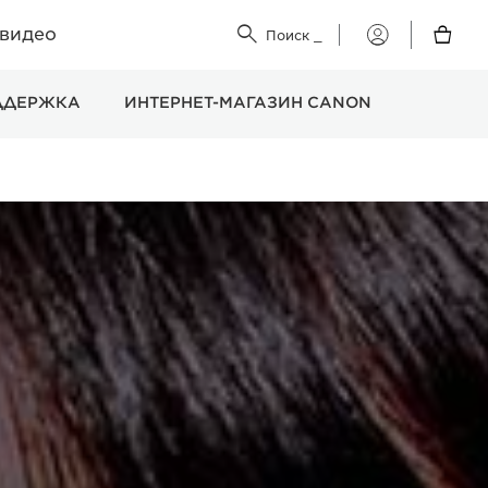
 видео


Поиск
_
Мой
Canon
ДДЕРЖКА
ИНТЕРНЕТ-МАГАЗИН CANON